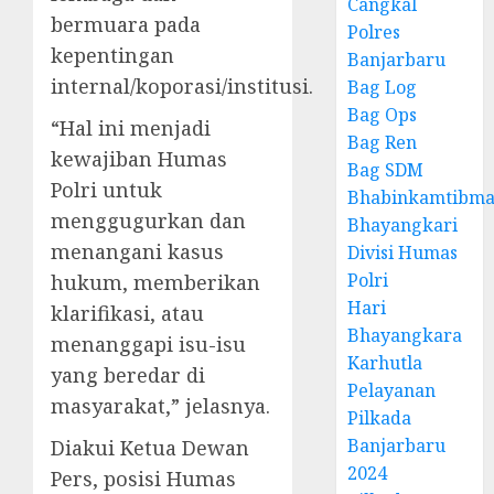
Cangkal
bermuara pada
Polres
kepentingan
Banjarbaru
internal/koporasi/institusi.
Bag Log
Bag Ops
“Hal ini menjadi
Bag Ren
kewajiban Humas
Bag SDM
Polri untuk
Bhabinkamtibma
menggugurkan dan
Bhayangkari
menangani kasus
Divisi Humas
Polri
hukum, memberikan
Hari
klarifikasi, atau
Bhayangkara
menanggapi isu-isu
Karhutla
yang beredar di
Pelayanan
masyarakat,” jelasnya.
Pilkada
Banjarbaru
Diakui Ketua Dewan
2024
Pers, posisi Humas