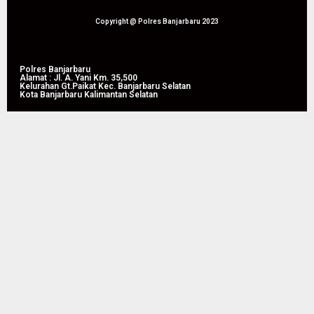
0
Produktivitas
Pertanian
Copyright @ Polres Banjarbaru 2023
di
Liang
Anggang
Polres Banjarbaru
Alamat : Jl. A. Yani Km. 35,500
Kelurahan Gt.Paikat Kec. Banjarbaru Selatan
Kota Banjarbaru Kalimantan Selatan
08/08/2026
0