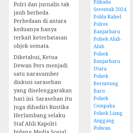
Pilkada
Polri dan jurnalis tak
Serentak 2024
jauh berbeda.
Polda Kalsel
Perbedaan di antara
Polres
keduanya hanya
Banjarbaru
terkait keterbatasan
Polsek Aluh-
objek semata.
Aluh
Polsek
Diketahui, Ketua
Banjarbaru
Dewan Pers menjadi
Utara
satu narasumber
Polsek
diskusi sarasehan
Beruntung
yang diselenggarakan
Baru
Polsek
hari ini. Sarasehan itu
Cempaka
juga dihadiri Rustika
Polsek Liang
Herlambang selaku
Anggang
Staf Ahli Kapolri
Polwan
bidang Media Sosial,