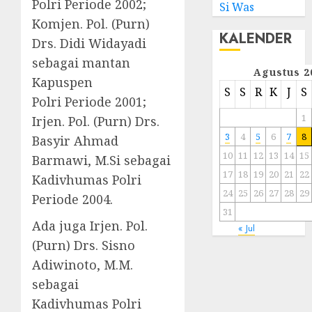
Polri Periode 2002;
Si Was
Komjen. Pol. (Purn)
KALENDER
Drs. Didi Widayadi
sebagai mantan
Agustus 2
Kapuspen
S
S
R
K
J
S
Polri Periode 2001;
1
Irjen. Pol. (Purn) Drs.
3
4
5
6
7
8
Basyir Ahmad
10
11
12
13
14
15
Barmawi, M.Si sebagai
17
18
19
20
21
22
Kadivhumas Polri
24
25
26
27
28
29
Periode 2004.
31
Ada juga Irjen. Pol.
« Jul
(Purn) Drs. Sisno
Adiwinoto, M.M.
sebagai
Kadivhumas Polri