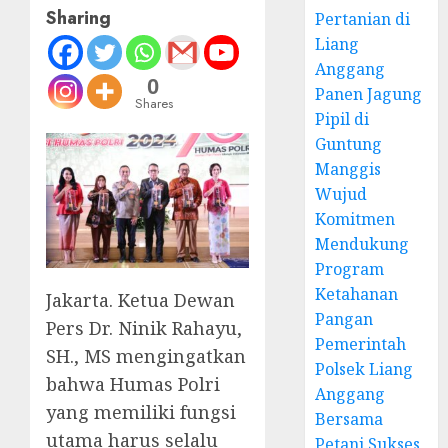
Sharing
Pertanian di
Liang
Anggang
0
Panen Jagung
Shares
Pipil di
Guntung
Manggis
Wujud
Komitmen
Mendukung
Program
Ketahanan
Jakarta. Ketua Dewan
Pangan
Pers Dr. Ninik Rahayu,
Pemerintah
SH., MS mengingatkan
Polsek Liang
bahwa Humas Polri
Anggang
yang memiliki fungsi
Bersama
utama harus selalu
Petani Sukses