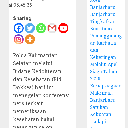
Kota
Banjarbaru
Banjarbaru
Sharing
Tingkatkan
Koordinasi
Penanggulang
an Karhutla
dan
Polda Kalimantan
Kekeringan
Selatan melalui
Melalui Apel
Bidang Kedokteran
Siaga Tahun
2026
dan Kesehatan (Bid
Kesiapsiagaan
Dokkes) hari ini
Maksimal,
menggelar konferensi
Banjarbaru
pers terkait
Satukan
pemeriksaan
Kekuatan
kesehatan bakal
Hadapi
pasangan calon