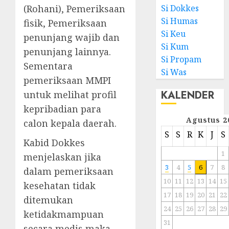
(Rohani), Pemeriksaan
Si Dokkes
Si Humas
fisik, Pemeriksaan
Si Keu
penunjang wajib dan
Si Kum
penunjang lainnya.
Si Propam
Sementara
Si Was
pemeriksaan MMPI
KALENDER
untuk melihat profil
kepribadian para
Agustus 2
calon kepala daerah.
S
S
R
K
J
S
Kabid Dokkes
1
menjelaskan jika
3
4
5
6
7
8
dalam pemeriksaan
10
11
12
13
14
15
kesehatan tidak
17
18
19
20
21
22
ditemukan
24
25
26
27
28
29
ketidakmampuan
31
secara medis maka