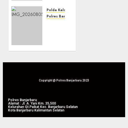
Kg
Sabu
Polda Kalsel
dan
Polres Banjarbaru
Ekstasi:
Polda
Selamatkan
Kalsel
863
Tunjukkan
Ribu
Keseriusan
Jiwa
Berantas
dan
Narkoba
Hemat
Lewat
Biaya
Pemusnahan
Rehab
172,4
Rp. 4,3
Kg
Copyright @ Polres Banjarbaru 2023
Triliun
Sabu
dan
05/08/2026
Ekstasi
Polres Banjarbaru
0
Alamat : Jl. A. Yani Km. 35,500
Kelurahan Gt.Paikat Kec. Banjarbaru Selatan
Kota Banjarbaru Kalimantan Selatan
05/08/2026
0