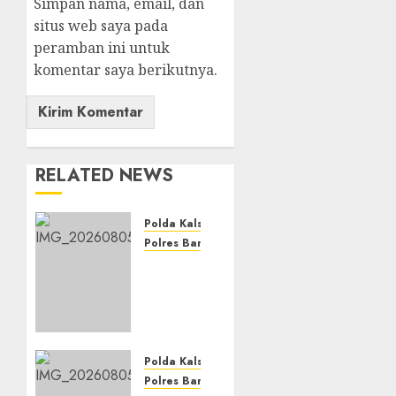
Simpan nama, email, dan
situs web saya pada
peramban ini untuk
komentar saya berikutnya.
RELATED NEWS
Polda Kalsel
Polres Banjarbaru
Polda
Kalsel
Musnahkan
172,4
Kg
Sabu
Polda Kalsel
dan
Polres Banjarbaru