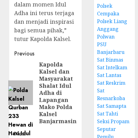
dalam momen Idul
Polsek
Adha ini terus terjaga
Cempaka
dan menjadi inspirasi
Polsek Liang
Anggang
bagi semua pihak,”
Polwan
tutur Kapolda Kalsel.
PSU
Banjarbaru
Previous
Sat Binmas
Kapolda
Sat Intelkam
Kalsel dan
Sat Lantas
Masyarakat
Sat Reskrim
Shalat Idul
Sat
Adha di
Resnarkoba
Lapangan
Sat Samapta
Mako Polda
Kalsel
Sat Tahti
Banjarmasin
Seksi Propam
Seputar
Next
Pemilu