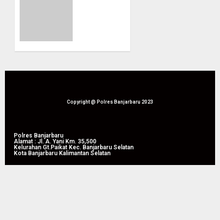
Ekstasi:
Polda
Selamatkan
Kalsel
863
Tunjukkan
Ribu
Keseriusan
Jiwa
Berantas
dan
Narkoba
Hemat
Lewat
Biaya
Pemusnahan
Rehab
172,4
Rp. 4,3
Kg
Copyright @ Polres Banjarbaru 2023
Triliun
Sabu
dan
05/08/2026
Ekstasi
Polres Banjarbaru
0
Alamat : Jl. A. Yani Km. 35,500
Kelurahan Gt.Paikat Kec. Banjarbaru Selatan
Kota Banjarbaru Kalimantan Selatan
05/08/2026
0