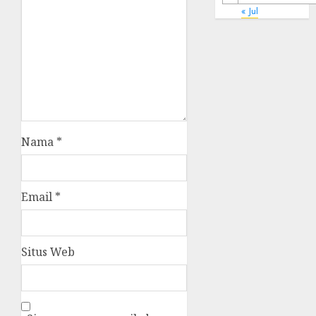
« Jul
Nama
*
Email
*
Situs Web