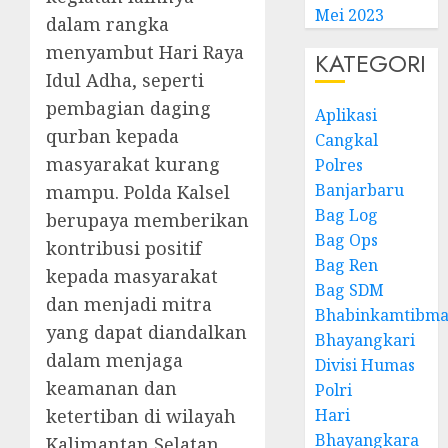
Mei 2023
dalam rangka
menyambut Hari Raya
KATEGORI
Idul Adha, seperti
pembagian daging
Aplikasi
qurban kepada
Cangkal
masyarakat kurang
Polres
Banjarbaru
mampu. Polda Kalsel
Bag Log
berupaya memberikan
Bag Ops
kontribusi positif
Bag Ren
kepada masyarakat
Bag SDM
dan menjadi mitra
Bhabinkamtibma
yang dapat diandalkan
Bhayangkari
dalam menjaga
Divisi Humas
keamanan dan
Polri
ketertiban di wilayah
Hari
Bhayangkara
Kalimantan Selatan.