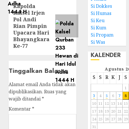
Kapolda
Si Dokkes
Kalsel Irjen
Si Humas
Pol Andi
Si Keu
Rian Pimpin
Si Kum
Upacara Hari
Si Propam
Bhayangkara
Si Was
Ke-77
KALENDER
Tinggalkan Balasan
Agustus 2
S
S
R
K
J
S
Alamat email Anda tidak akan
1
dipublikasikan.
Ruas yang
3
4
5
6
7
8
wajib ditandai
*
10
11
12
13
14
15
Komentar
*
17
18
19
20
21
22
24
25
26
27
28
29
31