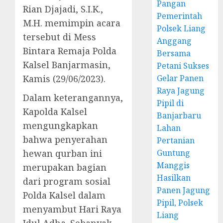
Pangan
Rian Djajadi, S.I.K.,
Pemerintah
M.H. memimpin acara
Polsek Liang
tersebut di Mess
Anggang
Bintara Remaja Polda
Bersama
Kalsel Banjarmasin,
Petani Sukses
Kamis (29/06/2023).
Gelar Panen
Raya Jagung
Dalam keterangannya,
Pipil di
Kapolda Kalsel
Banjarbaru
mengungkapkan
Lahan
bahwa penyerahan
Pertanian
hewan qurban ini
Guntung
Manggis
merupakan bagian
Hasilkan
dari program sosial
Panen Jagung
Polda Kalsel dalam
Pipil, Polsek
menyambut Hari Raya
Liang