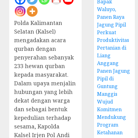
Bapak
Waluyo,
Panen Raya
Polda Kalimantan
Jagung Pipil
Selatan (Kalsel)
Perkuat
mengadakan acara
Produktivitas
Pertanian di
qurban dengan
Liang
penyerahan sebanyak
Anggang
233 hewan qurban
Panen Jagung
kepada masyarakat.
Pipil di
Dalam upaya menjalin
Guntung
hubungan yang lebih
Manggis
dekat dengan warga
Wujud
dan sebagai bentuk
Komitmen
Mendukung
kepedulian terhadap
Program
sesama, Kapolda
Ketahanan
Kalsel Irjen Pol Andi