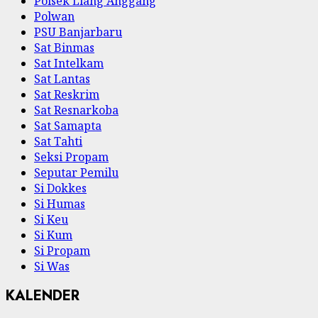
Polsek Liang Anggang
Polwan
PSU Banjarbaru
Sat Binmas
Sat Intelkam
Sat Lantas
Sat Reskrim
Sat Resnarkoba
Sat Samapta
Sat Tahti
Seksi Propam
Seputar Pemilu
Si Dokkes
Si Humas
Si Keu
Si Kum
Si Propam
Si Was
KALENDER