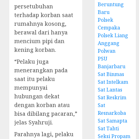
Beruntung
persetubuhan
Baru
terhadap korban saat
Polsek
rumahnya kosong,
Cempaka
berawal dari hanya
Polsek Liang
mencium pipi dan
Anggang
kening korban.
Polwan
PSU
“Pelaku juga
Banjarbaru
menerangkan pada
Sat Binmas
saat itu pelaku
Sat Intelkam
mempunyai
Sat Lantas
hubungan dekat
Sat Reskrim
dengan korban atau
Sat
Resnarkoba
bisa dibilang pacaran,”
Sat Samapta
jelas Syahruji.
Sat Tahti
Parahnya lagi, pelaku
Seksi Propam