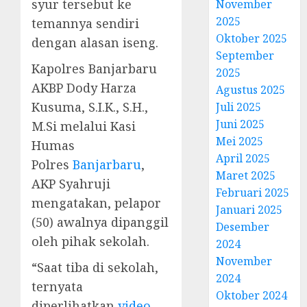
syur tersebut ke
November
2025
temannya sendiri
Oktober 2025
dengan alasan iseng.
September
Kapolres Banjarbaru
2025
AKBP Dody Harza
Agustus 2025
Kusuma, S.I.K., S.H.,
Juli 2025
Juni 2025
M.Si melalui Kasi
Mei 2025
Humas
April 2025
Polres
Banjarbaru
,
Maret 2025
AKP Syahruji
Februari 2025
mengatakan, pelapor
Januari 2025
(50) awalnya dipanggil
Desember
oleh pihak sekolah.
2024
November
“Saat tiba di sekolah,
2024
ternyata
Oktober 2024
diperlihatkan
video