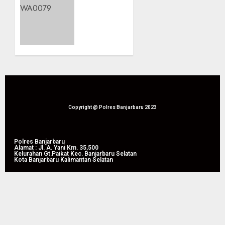
Panen
Lahan
Raya
Bapak
Jagung
Waluyo,
Pipil di
Panen
Guntung
Raya
Manggis
Jagung
Pipil
08/08/2026
Perkuat
0
Produktivitas
Pertanian
Copyright @ Polres Banjarbaru 2023
di
Liang
Anggang
Polres Banjarbaru
Alamat : Jl. A. Yani Km. 35,500
Kelurahan Gt.Paikat Kec. Banjarbaru Selatan
Kota Banjarbaru Kalimantan Selatan
08/08/2026
0