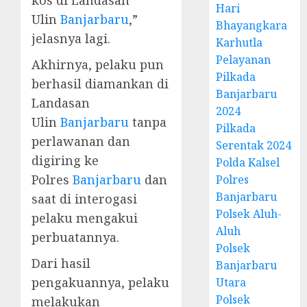
kos di Landasan
Hari
Ulin
Banjarbaru
,”
Bhayangkara
jelasnya lagi.
Karhutla
Pelayanan
Akhirnya, pelaku pun
Pilkada
berhasil diamankan di
Banjarbaru
Landasan
2024
Ulin
Banjarbaru
tanpa
Pilkada
perlawanan dan
Serentak 2024
digiring ke
Polda Kalsel
Polres
Banjarbaru
dan
Polres
Banjarbaru
saat di interogasi
Polsek Aluh-
pelaku mengakui
Aluh
perbuatannya.
Polsek
Dari hasil
Banjarbaru
pengakuannya, pelaku
Utara
Polsek
melakukan