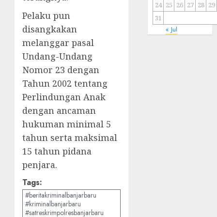
24
25
26
27
28
29
Pelaku pun
31
disangkakan
« Jul
melanggar pasal
Undang-Undang
Nomor 23 dengan
Tahun 2002 tentang
Perlindungan Anak
dengan ancaman
hukuman minimal 5
tahun serta maksimal
15 tahun pidana
penjara.
Tags:
#beritakriminalbanjarbaru
#kriminalbanjarbaru
#satreskrimpolresbanjarbaru