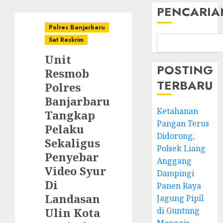
PENCARIA
Polres Banjarbaru
Sat Reskrim
Unit
POSTING
Resmob
TERBARU
Polres
Banjarbaru
Ketahanan
Tangkap
Pangan Terus
Pelaku
Didorong,
Sekaligus
Polsek Liang
Penyebar
Anggang
Video Syur
Dampingi
Di
Panen Raya
Landasan
Jagung Pipil
Ulin Kota
di Guntung