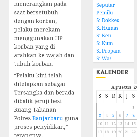
menerangkan pada
Seputar
saat bersetubuh
Pemilu
Si Dokkes
dengan korban,
Si Humas
pelaku merekam
Si Keu
menggunakan HP
Si Kum
korban yang di
Si Propam
arahkan ke wajah dan
Si Was
tubuh korban.
KALENDER
“Pelaku kini telah
ditetapkan sebagai
Agustus 2
Tersangka dan berada
S
S
R
K
J
S
dibalik jeruji besi
1
Ruang Tahanan
3
4
5
6
7
8
Polres
Banjarbaru
guna
10
11
12
13
14
15
proses penyidikan,”
17
18
19
20
21
22
terangnya.