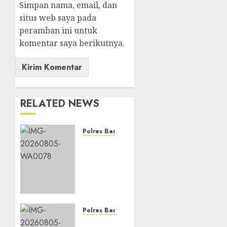
Simpan nama, email, dan
situs web saya pada
peramban ini untuk
komentar saya berikutnya.
RELATED NEWS
Polres Banjarbaru
Ketahanan
Pangan
Terus
Didorong,
Polsek
Liang
Anggang
Polres Banjarbaru
Dampingi
Dari