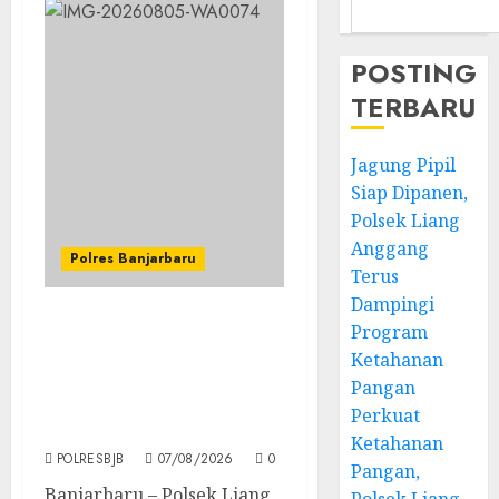
POSTING
TERBARU
Jagung Pipil
Siap Dipanen,
Polsek Liang
Anggang
Polres Banjarbaru
Terus
Dampingi
Program
Jagung Pipil Siap
Dipanen, Polsek Liang
Ketahanan
Anggang Terus
Pangan
Dampingi Program
Perkuat
Ketahanan Pangan
Ketahanan
POLRESBJB
07/08/2026
0
Pangan,
Banjarbaru – Polsek Liang