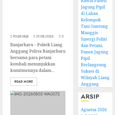
Kawal Panen
Jagung Pipil
Perkuat Ketahanan
Pangan, Polsek Liang
di Lahan
Anggang Hadiri Panen
Kelompok
Raya Jagung Pipil di
Tani Guntung
Guntung Manggis
Manggis
POLRESBJB
07/08/2026
0
Sinergi Polisi
Banjarbaru – Polsek Liang
dan Petani,
Anggang Polres Banjarbaru
Panen Jagung
bersama para petani
Pipil
kembali menunjukkan
Berlangsung
komitmennya dalam...
Sukses di
Wilayah Liang
READ MORE
Anggang
ARSIP
Agustus 2026