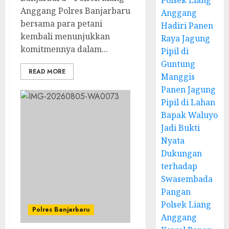
Polsek Liang
Anggang Polres Banjarbaru
Anggang
bersama para petani
Hadiri Panen
kembali menunjukkan
Raya Jagung
komitmennya dalam...
Pipil di
Guntung
READ MORE
Manggis
Panen Jagung
Pipil di Lahan
Bapak Waluyo
Jadi Bukti
Nyata
Dukungan
terhadap
Swasembada
Pangan
Polsek Liang
Polres Banjarbaru
Anggang