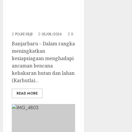
Kesiapsiagaan Maksimal,
Banjarbaru Satukan
Kekuatan Hadapi
Ancaman Karhutla dan
Kekeringan
POLRESBJB
05/08/2026
0
Banjarbaru – Dalam rangka
meningkatkan
kesiapsiagaan menghadapi
ancaman bencana
kebakaran hutan dan lahan
(Karhutla)...
READ MORE