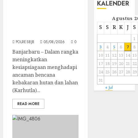
Banjarbaru menggelar
KALENDER
Apel Siaga Bencana
Karhutla dan Kekeringan
Agustus 2
di Lapangan Dr.
S
S
R
K
J
S
Murdjani, Kota
Banjarbaru
1
POLRESBJB
05/08/2026
0
3
4
5
6
7
8
Banjarbaru – Dalam rangka
10
11
12
13
14
15
meningkatkan
17
18
19
20
21
22
kesiapsiagaan menghadapi
24
25
26
27
28
29
ancaman bencana
31
kebakaran hutan dan lahan
« Jul
(Karhutla)...
READ MORE