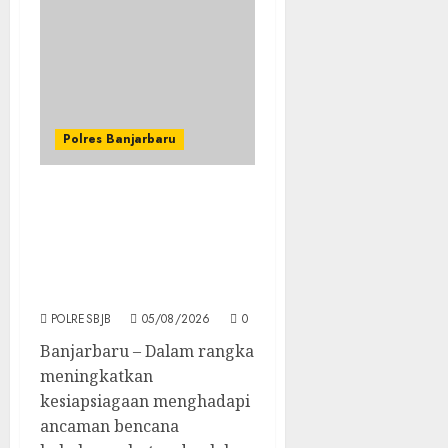
Polres Banjarbaru
Apel Siaga Karhutla 2026
Jadi Wujud Komitmen
Banjarbaru Lindungi
Masyarakat dan
Lingkungan
POLRESBJB
05/08/2026
0
Banjarbaru – Dalam rangka
meningkatkan
kesiapsiagaan menghadapi
ancaman bencana