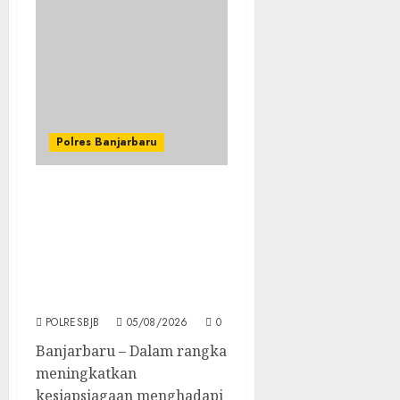
Polres Banjarbaru
Banjarbaru Tingkatkan
Koordinasi
Penanggulangan
Karhutla dan Kekeringan
Melalui Apel Siaga Tahun
2026
POLRESBJB
05/08/2026
0
Banjarbaru – Dalam rangka
meningkatkan
kesiapsiagaan menghadapi