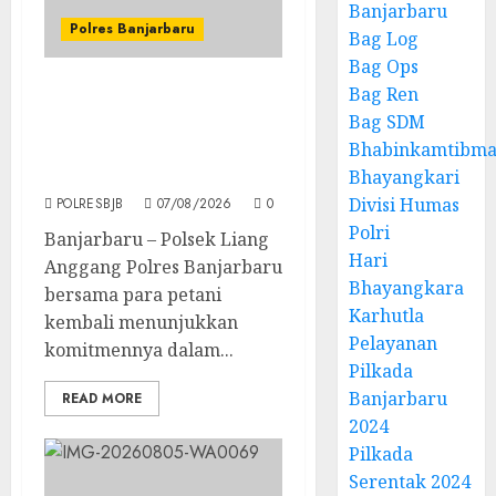
Banjarbaru
Polres Banjarbaru
Bag Log
Bag Ops
Bag Ren
Sinergi Polisi dan Petani,
Bag SDM
Panen Jagung Pipil
Bhabinkamtibma
Berlangsung Sukses di
Wilayah Liang Anggang
Bhayangkari
Divisi Humas
POLRESBJB
07/08/2026
0
Polri
Banjarbaru – Polsek Liang
Hari
Anggang Polres Banjarbaru
Bhayangkara
bersama para petani
Karhutla
kembali menunjukkan
Pelayanan
komitmennya dalam...
Pilkada
Banjarbaru
READ MORE
2024
Pilkada
Serentak 2024