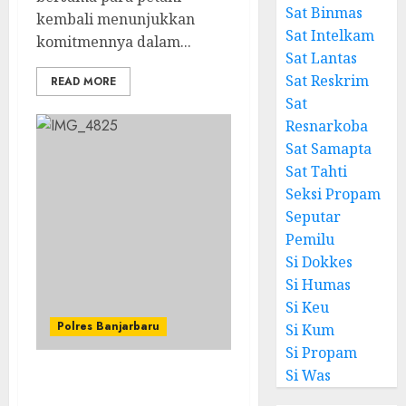
Sat Binmas
kembali menunjukkan
Sat Intelkam
komitmennya dalam...
Sat Lantas
Sat Reskrim
READ MORE
Sat
Resnarkoba
Sat Samapta
Sat Tahti
Seksi Propam
Seputar
Pemilu
Si Dokkes
Si Humas
Si Keu
Polres Banjarbaru
Si Kum
Si Propam
Si Was
Pemerintah Kota