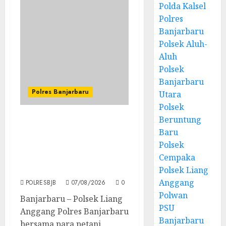
Polda Kalsel
Polres
Banjarbaru
Polsek Aluh-
Aluh
Polsek
Banjarbaru
Polres Banjarbaru
Utara
Polsek
Beruntung
Panen Raya Jagung Pipil
Baru
di Guntung Manggis,
Polsek
Polsek Liang Anggang
Cempaka
Dukung Ketahanan
Pangan Nasional
Polsek Liang
Anggang
POLRESBJB
07/08/2026
0
Polwan
Banjarbaru – Polsek Liang
PSU
Anggang Polres Banjarbaru
Banjarbaru
bersama para petani