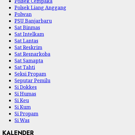
Polsek Cempaka
Polsek Liang Anggang
Polwan
PSU Banjarbaru
Sat Binmas
Sat Intelkam
Sat Lantas
Sat Reskrim
Sat Resnarkoba
Sat Samapta
Sat Tahti
Seksi Propam
Seputar Pemilu
Si Dokkes
Si Humas
Si Keu
Si Kum
Si Propam
Si Was
KALENDER