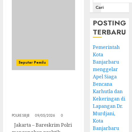
Cari
POSTING
TERBARU
Pemerintah
Kota
Banjarbaru
Seputar Pemilu
menggelar
Apel Siaga
Bareskrim Polri Bongkar
Bencana
Judi Online Jaringan
Karhutla dan
Internasional di Jakarta
Kekeringan di
Barat, 321 WNA
Lapangan Dr.
Diamankan
Murdjani,
POLRESBJB
09/05/2026
0
Kota
Jakarta – Bareskrim Polri
Banjarbaru