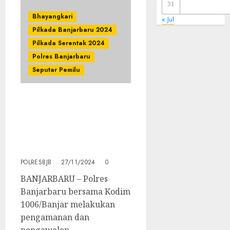
31
Bhayangkari
« Jul
Pilkada Banjarbaru 2024
Pilkada Serentak 2024
Polres Banjarbaru
Seputar Pemilu
Polres Banjarbaru
Bersinergi Dalam
Pelaksanaan
Pendistribusian Logistik
Pilkada Tahun 2024
POLRESBJB
27/11/2024
0
BANJARBARU – Polres
Banjarbaru bersama Kodim
1006/Banjar melakukan
pengamanan dan