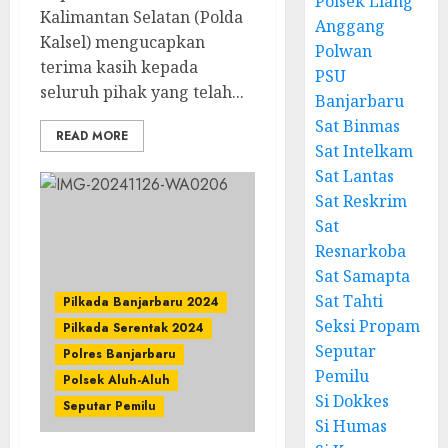
Polsek Liang
Kalimantan Selatan (Polda
Anggang
Kalsel) mengucapkan
Polwan
terima kasih kepada
PSU
seluruh pihak yang telah...
Banjarbaru
Sat Binmas
READ MORE
Sat Intelkam
Sat Lantas
Sat Reskrim
Sat
Resnarkoba
Sat Samapta
Sat Tahti
Pilkada Banjarbaru 2024
Seksi Propam
Pilkada Serentak 2024
Seputar
Polres Banjarbaru
Pemilu
Polsek Aluh-Aluh
Si Dokkes
Seputar Pemilu
Si Humas