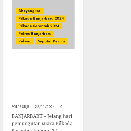
Bhayangkari
Pilkada Banjarbaru 2024
Pilkada Serentak 2024
Polres Banjarbaru
Polwan
Seputar Pemilu
Ini Pesan Kapolres
Banjarbaru Kepada
Personil Saat Kegiatan
Pembekalan
Pengamanan TPS Jelang
Hari Pemungutan Suara
Pilkada Tahun 2024
POLRESBJB
22/11/2024
0
BANJARBARU – Jelang hari
pemungutan suara Pilkada
Serentak tanggal 27