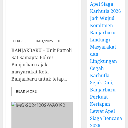
Unit Patroli Sat Samapta
Apel Siaga
Polres Banjarbaru
Karhutla 2026
Secara Masif Ajak Warga
Jadi Wujud
Jaga Sitkamtibmas Pasca
Komitmen
Pilkada Serentak Di Kota
Banjarbaru
Banjarbaru
Lindungi
POLRESBJB
10/01/2025
0
Masyarakat
BANJARBARU – Unit Patroli
dan
Sat Samapta Polres
Lingkungan
Banjarbaru ajak
Cegah
masyarakat Kota
Karhutla
Banjarbaru untuk tetap...
Sejak Dini,
Banjarbaru
READ MORE
Perkuat
Kesiapan
Lewat Apel
Siaga Bencana
2026