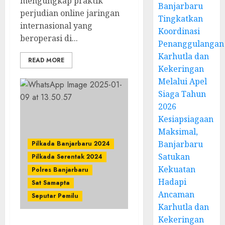
mengungkap praktik
Banjarbaru
perjudian online jaringan
Tingkatkan
internasional yang
Koordinasi
beroperasi di...
Penanggulangan
Karhutla dan
READ MORE
Kekeringan
Melalui Apel
Siaga Tahun
2026
Kesiapsiagaan
Maksimal,
Banjarbaru
Pilkada Banjarbaru 2024
Satukan
Pilkada Serentak 2024
Kekuatan
Polres Banjarbaru
Hadapi
Sat Samapta
Ancaman
Seputar Pemilu
Karhutla dan
Kekeringan