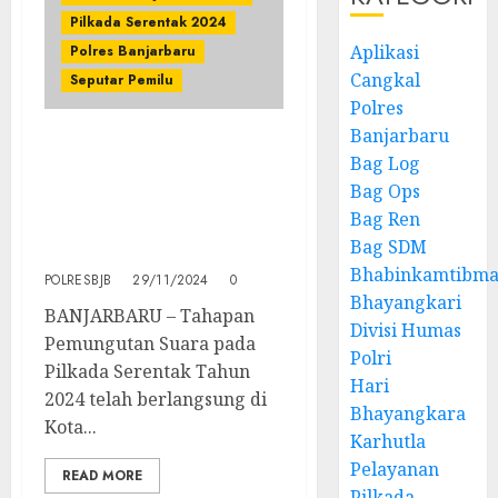
Pilkada Serentak 2024
Aplikasi
Polres Banjarbaru
Cangkal
Seputar Pemilu
Polres
Banjarbaru
Kapolres Banjarbaru
Bag Log
Apresiasi Personilnya
Bag Ops
Dan Semua Pihak Terkait
Bag Ren
Pilkada Tahun 2024
Bag SDM
Aman Dan Kondusif
Bhabinkamtibma
POLRESBJB
29/11/2024
0
Bhayangkari
BANJARBARU – Tahapan
Divisi Humas
Pemungutan Suara pada
Polri
Pilkada Serentak Tahun
Hari
2024 telah berlangsung di
Bhayangkara
Kota...
Karhutla
Pelayanan
READ MORE
Pilkada