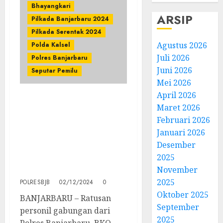
Bhayangkari
ARSIP
Pilkada Banjarbaru 2024
Pilkada Serentak 2024
Agustus 2026
Polda Kalsel
Juli 2026
Polres Banjarbaru
Juni 2026
Seputar Pemilu
Mei 2026
April 2026
Kapolres Banjarbaru
Maret 2026
Pimpin Langsung
Februari 2026
Pengamanan
Januari 2026
Penyampaian Aspirasi
Desember
Dari Aliansi Masyarakat
2025
Peduli Demokrasi di
November
Banjarbaru
2025
POLRESBJB
02/12/2024
0
Oktober 2025
BANJARBARU – Ratusan
September
personil gabungan dari
2025