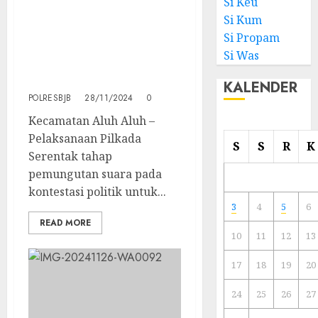
Si Keu
Sebagian Akses Menuju
Si Kum
TPS Lewat Sungai,
Si Propam
Kapolsek Aluh – Aluh
Si Was
Sebut : Ada Kerawanan
Tersendiri
KALENDER
POLRESBJB
28/11/2024
0
Kecamatan Aluh Aluh –
Pelaksanaan Pilkada
S
S
R
K
Serentak tahap
pemungutan suara pada
kontestasi politik untuk...
3
4
5
6
READ MORE
10
11
12
13
17
18
19
20
24
25
26
27