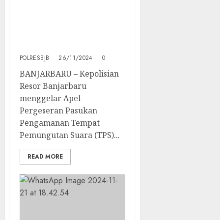
Turunkan Ratusan
Personil Untuk Amankan
Tahap Pemungutan
Suara Pilkada Serentak
Tahun 2024
POLRESBJB
26/11/2024
0
BANJARBARU – Kepolisian
Resor Banjarbaru
menggelar Apel
Pergeseran Pasukan
Pengamanan Tempat
Pemungutan Suara (TPS)...
READ MORE