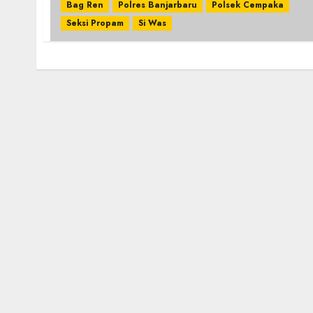
Bag Ren
Polres Banjarbaru
Polsek Cempaka
Seksi Propam
Si Was