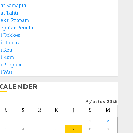
Sat Samapta
Sat Tahti
Seksi Propam
Seputar Pemilu
Si Dokkes
Si Humas
Si Keu
Si Kum
Si Propam
Si Was
KALENDER
Agustus 2026
S
S
R
K
J
S
M
1
2
3
4
5
6
7
8
9