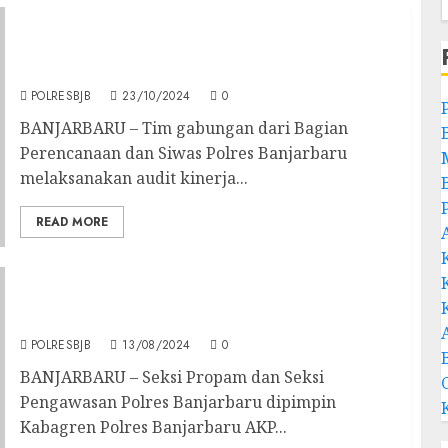
Kabagren Minta Anggota Polsek Beruntung
Baru Jaga Netralitas Pada Pilkada Tahun
2024
POLRESBJB
23/10/2024
0
BANJARBARU – Tim gabungan dari Bagian
Perencanaan dan Siwas Polres Banjarbaru
melaksanakan audit kinerja...
READ MORE
Seksi Propam dan Siwas Polres Banjarbaru
Sidak Di Polsek Cempaka
POLRESBJB
13/08/2024
0
BANJARBARU – Seksi Propam dan Seksi
Pengawasan Polres Banjarbaru dipimpin
Kabagren Polres Banjarbaru AKP...