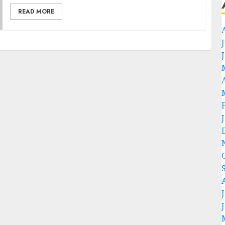
READ MORE
J
J