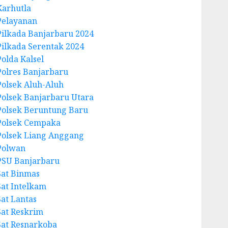
Karhutla
Pelayanan
Pilkada Banjarbaru 2024
Pilkada Serentak 2024
Polda Kalsel
Polres Banjarbaru
Polsek Aluh-Aluh
Polsek Banjarbaru Utara
Polsek Beruntung Baru
Polsek Cempaka
Polsek Liang Anggang
Polwan
PSU Banjarbaru
Sat Binmas
Sat Intelkam
Sat Lantas
Sat Reskrim
Sat Resnarkoba