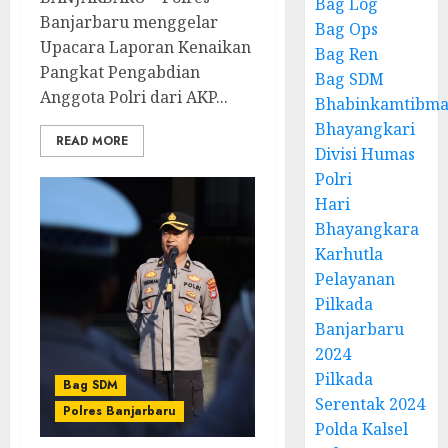
Bag Log
Banjarbaru menggelar
Bag Ops
Upacara Laporan Kenaikan
Bag Ren
Pangkat Pengabdian
Bag SDM
Anggota Polri dari AKP...
Bhabinkamtibma
Bhayangkari
READ MORE
Divisi Humas
Polri
Hari
Bhayangkara
Karhutla
Pelayanan
Pilkada
Banjarbaru
2024
Pilkada
Bag SDM
Serentak 2024
Polres Banjarbaru
Polda Kalsel