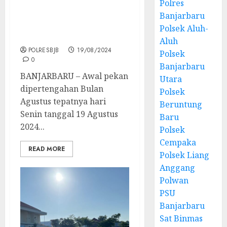
Polres
Selalu Cintai Apa Yang
Banjarbaru
Dikerjakan, Kerjakan
Polsek Aluh-
Apa Yang Kita Cintai
Aluh
POLRESBJB
19/08/2024
Polsek
0
Banjarbaru
BANJARBARU – Awal pekan
Utara
dipertengahan Bulan
Polsek
Agustus tepatnya hari
Beruntung
Senin tanggal 19 Agustus
Baru
2024...
Polsek
Cempaka
READ MORE
Polsek Liang
Anggang
Polwan
PSU
Banjarbaru
Sat Binmas