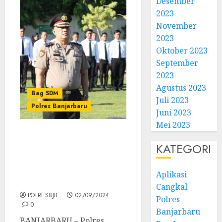
Desember
2023
November
2023
Oktober 2023
September
2023
Agustus 2023
Bag SDM
Juli 2023
Polres Banjarbaru
Juni 2023
Mei 2023
Jelang Purna Tugas
KATEGORI
Kompol Nono Sugiono
Mendapat Kenaikan
Pangkat Penghargaan
Aplikasi
Dari Negara
Cangkal
POLRESBJB
02/09/2024
Polres
0
Banjarbaru
BANJARBARU – Polres