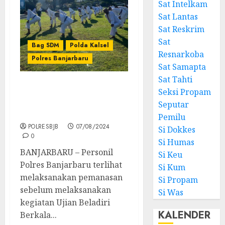
Sat Intelkam
Sat Lantas
Sat Reskrim
Sat
Bag SDM
Polda Kalsel
Resnarkoba
Polres Banjarbaru
Sat Samapta
Sat Tahti
Personil Polres
Seksi Propam
Banjarbaru Laksanakan
Seputar
Ujian Beladiri Berkala
Pemilu
POLRESBJB
07/08/2024
Si Dokkes
0
Si Humas
BANJARBARU – Personil
Si Keu
Polres Banjarbaru terlihat
Si Kum
melaksanakan pemanasan
Si Propam
sebelum melaksanakan
Si Was
kegiatan Ujian Beladiri
KALENDER
Berkala...