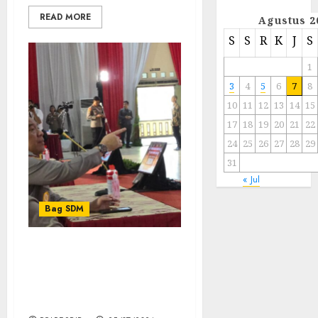
READ MORE
Agustus 2
S
S
R
K
J
S
1
3
4
5
6
7
8
10
11
12
13
14
15
17
18
19
20
21
22
24
25
26
27
28
29
31
« Jul
Bag SDM
As SDM Kapolri Cek
Gladibersih Pemeriksaan
Penampilan Tingkat
Pusat Catar Akpol