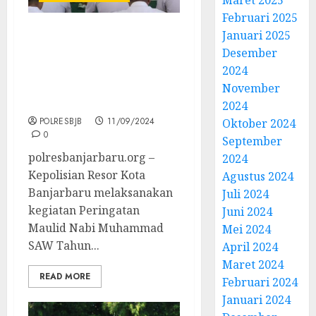
Februari 2025
Januari 2025
Peringatan Maulid Nabi
Desember
Muhammad SAW Tahun
2024
1446 H / 2024 Di Masjid
Nururrasulli Polres
November
Banjarbaru
2024
POLRESBJB
11/09/2024
Oktober 2024
0
September
polresbanjarbaru.org –
2024
Kepolisian Resor Kota
Agustus 2024
Banjarbaru melaksanakan
Juli 2024
kegiatan Peringatan
Juni 2024
Maulid Nabi Muhammad
Mei 2024
SAW Tahun...
April 2024
Maret 2024
READ MORE
Februari 2024
Januari 2024