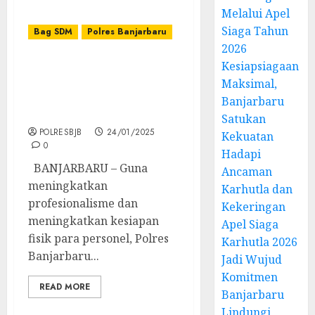
Melalui Apel
Siaga Tahun
Bag SDM
Polres Banjarbaru
2026
Kesiapsiagaan
POLRES BANJARBARU
GELAR TES
Maksimal,
KESEMAPTAAN JASMANI
Banjarbaru
SEMESTER I TAHUN 2025
Satukan
POLRESBJB
24/01/2025
Kekuatan
0
Hadapi
BANJARBARU – Guna
Ancaman
meningkatkan
Karhutla dan
profesionalisme dan
Kekeringan
meningkatkan kesiapan
Apel Siaga
fisik para personel, Polres
Karhutla 2026
Banjarbaru...
Jadi Wujud
Komitmen
READ MORE
Banjarbaru
Lindungi