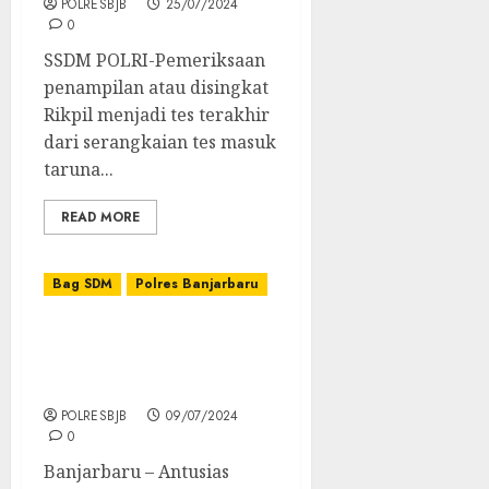
POLRESBJB
25/07/2024
0
SSDM POLRI-Pemeriksaan
penampilan atau disingkat
Rikpil menjadi tes terakhir
dari serangkaian tes masuk
taruna...
READ MORE
Bag SDM
Polres Banjarbaru
Antusias Personil Polres
Banjarbaru Jaga
Kebugaran
POLRESBJB
09/07/2024
0
Banjarbaru – Antusias