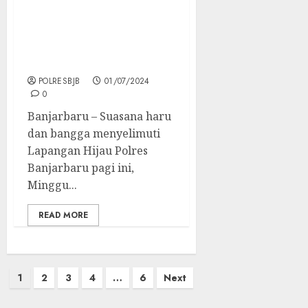
Kapolres Banjarbaru
Pimpin Upacara
Kenaikan Pangkat Dan
Pelepasan Purna Bhakti
POLRESBJB
01/07/2024
0
Banjarbaru – Suasana haru
dan bangga menyelimuti
Lapangan Hijau Polres
Banjarbaru pagi ini,
Minggu...
READ MORE
1
2
3
4
…
6
Next