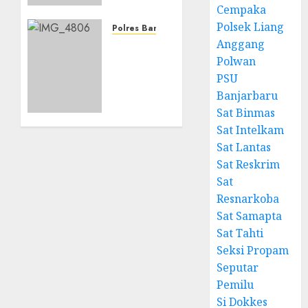
Cempaka
Siaga
Polsek Liang
Bencana
Polres Banjarbaru
Karhutla
Anggang
Banjarbaru
dan
Tingkatkan
Polwan
Kekeringan
Koordinasi
PSU
di
Penanggulangan
Banjarbaru
Lapangan
Karhutla
Sat Binmas
Dr.
dan
Sat Intelkam
Murdjani,
Kekeringan
Sat Lantas
Kota
Melalui
Sat Reskrim
Banjarbaru
Apel
Siaga
Sat
05/08/2026
Tahun
Resnarkoba
0
2026
Sat Samapta
Sat Tahti
05/08/2026
Seksi Propam
0
Seputar
Pemilu
Si Dokkes