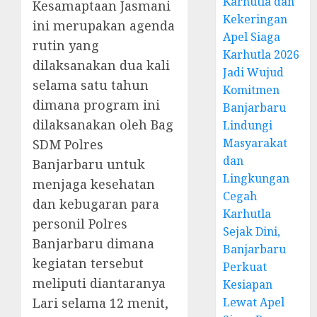
Karhutla dan
Kesamaptaan Jasmani
Kekeringan
ini merupakan agenda
Apel Siaga
rutin yang
Karhutla 2026
dilaksanakan dua kali
Jadi Wujud
selama satu tahun
Komitmen
dimana program ini
Banjarbaru
dilaksanakan oleh Bag
Lindungi
Masyarakat
SDM Polres
dan
Banjarbaru untuk
Lingkungan
menjaga kesehatan
Cegah
dan kebugaran para
Karhutla
personil Polres
Sejak Dini,
Banjarbaru dimana
Banjarbaru
kegiatan tersebut
Perkuat
meliputi diantaranya
Kesiapan
Lari selama 12 menit,
Lewat Apel