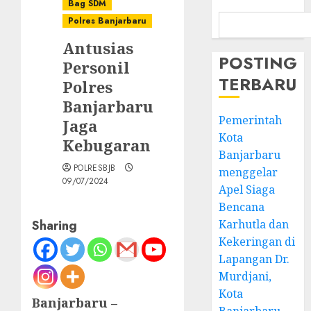
Bag SDM
Polres Banjarbaru
Antusias
POSTING
Personil
TERBARU
Polres
Banjarbaru
Pemerintah
Jaga
Kota
Kebugaran
Banjarbaru
POLRESBJB
menggelar
09/07/2024
Apel Siaga
Bencana
Sharing
Karhutla dan
Kekeringan di
Lapangan Dr.
Murdjani,
Kota
Banjarbaru –