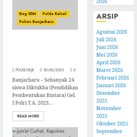
2026
ARSIP
Bag SDM
Polda Kalsel
Polres Banjarbaru
Agustus 2026
Juli 2026
Kapolres Banjarbaru
Juni 2026
Pimpin Penyambutan 24
Mei 2026
Siswa Latja Dari SPN
Polda Kalsel
April 2026
Maret 2026
POLRESBJB
30/05/2023
0
Februari 2026
Banjarbaru – Sebanyak 24
Januari 2026
siswa Diktukba (Pendidikan
Desember
Pembentukan Bintara) Gel.
2025
I Polri T.A. 2023...
November
2025
READ MORE
Oktober 2025
September