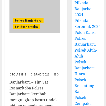
Pilkada
Banjarbaru
2024
Pilkada
Polres Banjarbaru
Serentak 2024
Sat Resnarkoba
Polda Kalsel
Polres
Sat Resnarkoba Polres
Banjarbaru
Banjarbaru Kembali
Polsek Aluh-
Bongkar Kasus
Aluh
Penyalahgunaan
Polsek
Narkotika, Dua Orang
Banjarbaru
Berhasil Diamankan
Utara
POLRESBJB
25/05/2023
0
Polsek
Banjarbaru – Tim Sat
Beruntung
Resnarkoba Polres
Baru
Banjarbaru kembali
Polsek
mengungkap kasus tindak
Cempaka
pidana penyalahgunaan