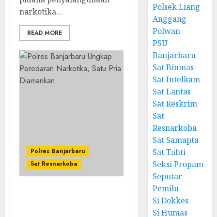
Polsek Liang
narkotika...
Anggang
Polwan
READ MORE
PSU
Banjarbaru
Sat Binmas
Sat Intelkam
Sat Lantas
Sat Reskrim
Sat
Resnarkoba
Sat Samapta
Polres Banjarbaru
Sat Tahti
Seksi Propam
Sat Resnarkoba
Seputar
Pemilu
Polres Banjarbaru
Si Dokkes
Ungkap Peredaran
Si Humas