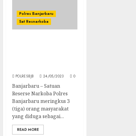
Polres Banjarbaru
Sat Resnarkoba
Polisi Tangkap 3 Orang
Pemakai Dan Pengedar
Narkoba, 2 Diantaranya
Merupakan Kakak
Beradik
POLRESBJB
24/05/2023
0
Banjarbaru – Satuan
Reserse Narkoba Polres
Banjarbaru meringkus 3
(tiga) orang masyarakat
yang diduga sebagai...
READ MORE