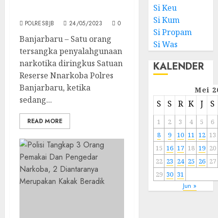
Narkotika, Satu Pria
Si Keu
Diamankan
Si Kum
POLRESBJB
24/05/2023
0
Si Propam
Banjarbaru – Satu orang
Si Was
tersangka penyalahgunaan
narkotika diringkus Satuan
KALENDER
Reserse Nnarkoba Polres
Banjarbaru, ketika
Mei 2
sedang...
S
S
R
K
J
S
READ MORE
1
2
3
4
5
6
8
9
10
11
12
13
15
16
17
18
19
20
22
23
24
25
26
27
29
30
31
Jun »