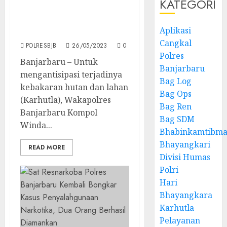
KATEGORI
Wakapolres Banjarbaru
Cek Kesiapan Sarana Dan
Aplikasi
Prasarana
Cangkal
POLRESBJB
26/05/2023
0
Polres
Banjarbaru – Untuk
Banjarbaru
mengantisipasi terjadinya
Bag Log
kebakaran hutan dan lahan
Bag Ops
(Karhutla), Wakapolres
Bag Ren
Banjarbaru Kompol
Bag SDM
Winda...
Bhabinkamtibma
Bhayangkari
READ MORE
Divisi Humas
Polri
Hari
Bhayangkara
Karhutla
Pelayanan