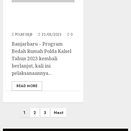
Kapolda Kalsel Resmikan
10 Unit Rumah Layak
Huni di Banjarbaru
POLRESBJB
23/05/2023
0
Banjarbaru – Program
Bedah Rumah Polda Kalsel
Tahun 2023 kembali
berlanjut, kali ini
pelaksanaannya...
READ MORE
1
2
3
Next