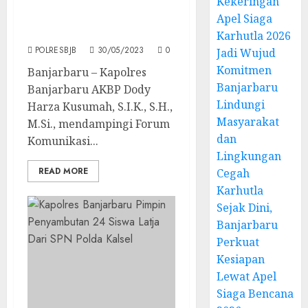
Kekeringan
Lepas Keberangkatan
Jama’ah Haji Menuju
Apel Siaga
Tanah Suci
Karhutla 2026
POLRESBJB
30/05/2023
0
Jadi Wujud
Komitmen
Banjarbaru – Kapolres
Banjarbaru
Banjarbaru AKBP Dody
Lindungi
Harza Kusumah, S.I.K., S.H.,
Masyarakat
M.Si., mendampingi Forum
dan
Komunikasi...
Lingkungan
READ MORE
Cegah
Karhutla
Sejak Dini,
Banjarbaru
Perkuat
Kesiapan
Lewat Apel
Siaga Bencana