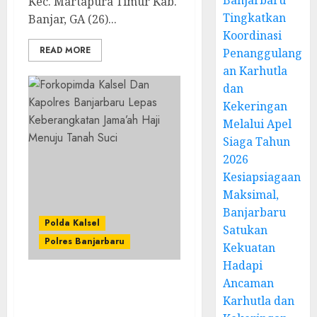
Banjarbaru
Kec. Martapura Timur Kab.
Tingkatkan
Banjar, GA (26)...
Koordinasi
READ MORE
Penanggulang
an Karhutla
dan
Kekeringan
Melalui Apel
Siaga Tahun
2026
Kesiapsiagaan
Maksimal,
Banjarbaru
Polda Kalsel
Satukan
Polres Banjarbaru
Kekuatan
Hadapi
Ancaman
Forkopimda Kalsel Dan
Karhutla dan
Kapolres Banjarbaru