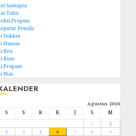
Sat Samapta
Sat Tahti
Seksi Propam
Seputar Pemilu
Si Dokkes
Si Humas
Si Keu
Si Kum
Si Propam
Si Was
KALENDER
Agustus 2026
S
S
R
K
J
S
M
1
2
3
4
5
6
7
8
9