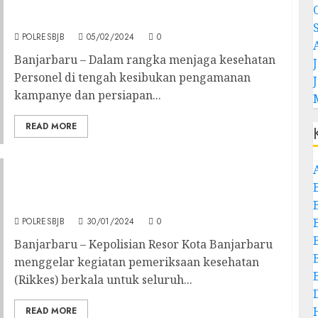
Lakukan Fogging Untuk Antisipasi
Penyebaran DBD
POLRESBJB
05/02/2024
0
Banjarbaru – Dalam rangka menjaga kesehatan
J
Personel di tengah kesibukan pengamanan
kampanye dan persiapan...
READ MORE
Deteksi Kondisi Kesehatan, Kapolres
Banjarbaru Dan Jajarannya Jalani Rikkes
Berkala
POLRESBJB
30/01/2024
0
Banjarbaru – Kepolisian Resor Kota Banjarbaru
menggelar kegiatan pemeriksaan kesehatan
(Rikkes) berkala untuk seluruh...
READ MORE