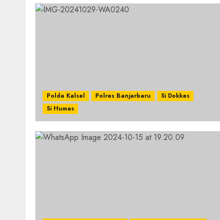
Polda Kalsel
Polres Banjarbaru
Si Dokkes
Si Humas