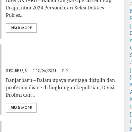
BANJARBARU – Dalam rangka Operasi Mantap
Praja Intan 2024 Personil dari Seksi Dokkes
Polres...
READ MORE
Tingkatkan Disiplin dan Profesionalisme
Anggota, Propam Polri Laksanakan
Gaktibplin Di Polres Banjarbaru
J
POLRESBJB
12/06/2024
0
Banjarbaru – Dalam upaya menjaga disiplin dan
profesionalisme di lingkungan kepolisian, Divisi
Profesi dan...
READ MORE
Jelang Pengamanan TPS, Polres Banjarbaru