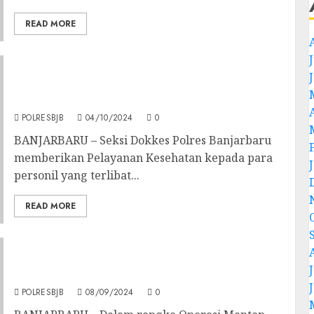
READ MORE
J
Seksi Dokkes Polres Banjarbaru Cek
Kesehatan Personil Pengamanan Pada
Operasi Mantap Praja Intan 2024
POLRESBJB
04/10/2024
0
BANJARBARU – Seksi Dokkes Polres Banjarbaru
memberikan Pelayanan Kesehatan kepada para
personil yang terlibat...
READ MORE
Seksi Dokkes Berikan Pelayanan Kesehatan
J
Kepada Personil Polres Banjarbaru
POLRESBJB
08/09/2024
0