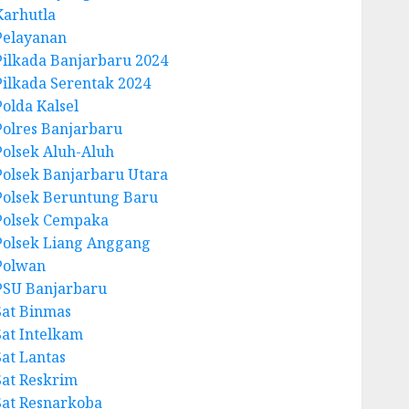
Karhutla
Pelayanan
Pilkada Banjarbaru 2024
Pilkada Serentak 2024
Polda Kalsel
Polres Banjarbaru
Polsek Aluh-Aluh
Polsek Banjarbaru Utara
Polsek Beruntung Baru
Polsek Cempaka
Polsek Liang Anggang
Polwan
PSU Banjarbaru
Sat Binmas
Sat Intelkam
Sat Lantas
Sat Reskrim
Sat Resnarkoba