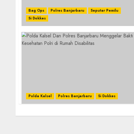
Bag Ops
Polres Banjarbaru
Seputar Pemilu
Si Dokkes
Polda Kalsel
Polres Banjarbaru
Si Dokkes