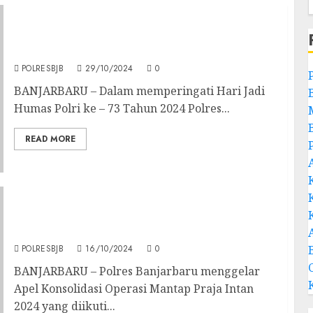
Polres Banjarbaru Gelar Bakti Kesehatan
Donor Darah Di Hari Jadi Humas Ke-73
POLRESBJB
29/10/2024
0
BANJARBARU – Dalam memperingati Hari Jadi
Humas Polri ke – 73 Tahun 2024 Polres...
READ MORE
Pelaksanaan Apel Konsolidasi Operasi
Mantap Praja Intan 2024 Dan Pelayanan
Kesehatan Untuk Personil Polres Banjarbaru
POLRESBJB
16/10/2024
0
BANJARBARU – Polres Banjarbaru menggelar
Apel Konsolidasi Operasi Mantap Praja Intan
2024 yang diikuti...