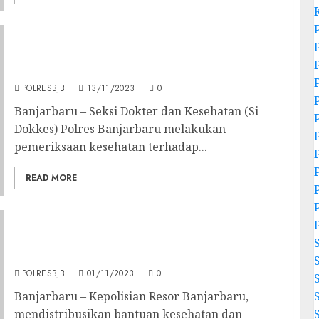
Si Dokkes Polres Banjarbaru Periksa
Kesehatan Anggota Pengamanan Kantor KPU
Serta Bawaslu
POLRESBJB
13/11/2023
0
Banjarbaru – Seksi Dokter dan Kesehatan (Si
Dokkes) Polres Banjarbaru melakukan
pemeriksaan kesehatan terhadap...
READ MORE
Polres Banjarbaru Distribusikan Bantuan
Dan Pemeriksaan Kesehatan Kepada
Personelnya
POLRESBJB
01/11/2023
0
Banjarbaru – Kepolisian Resor Banjarbaru,
mendistribusikan bantuan kesehatan dan