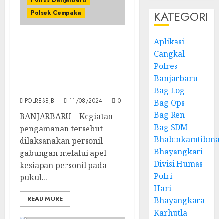
Polres Banjarbaru
KATEGORI
Polsek Cempaka
Aplikasi
Personil Polres
Cangkal
Banjarbaru Amankan
Polres
Konser Sabhiporia
Festival Tour 2024 Di
Banjarbaru
Amanah Borneo Park
Bag Log
POLRESBJB
11/08/2024
0
Bag Ops
Bag Ren
BANJARBARU – Kegiatan
Bag SDM
pengamanan tersebut
Bhabinkamtibma
dilaksanakan personil
Bhayangkari
gabungan melalui apel
Divisi Humas
kesiapan personil pada
Polri
pukul...
Hari
READ MORE
Bhayangkara
Karhutla