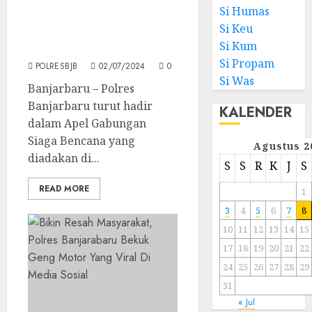
Langkah Mitigasi, Tiga
Si Humas
Pilar Di Banjarbaru
Si Keu
Laksanakan Apel
Si Kum
Gabungan Siaga Bencana
Si Propam
POLRESBJB
02/07/2024
0
Si Was
Banjarbaru – Polres
Banjarbaru turut hadir
KALENDER
dalam Apel Gabungan
Siaga Bencana yang
Agustus 2
diadakan di...
S
S
R
K
J
S
READ MORE
1
3
4
5
6
7
8
10
11
12
13
14
15
17
18
19
20
21
22
24
25
26
27
28
29
31
« Jul