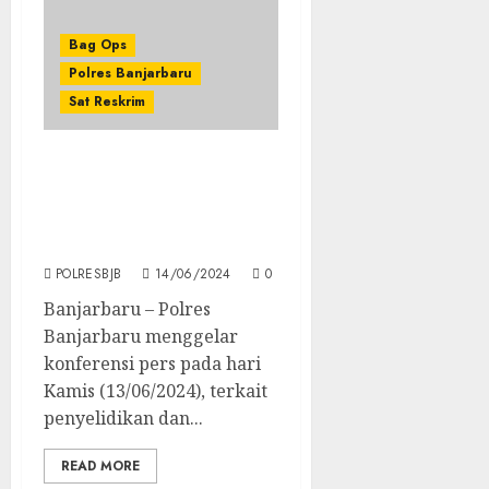
Bag Ops
Polres Banjarbaru
Sat Reskrim
Bikin Resah Masyarakat,
Polres Banjarabaru
Bekuk Geng Motor Yang
Viral Di Media Sosial
POLRESBJB
14/06/2024
0
Banjarbaru – Polres
Banjarbaru menggelar
konferensi pers pada hari
Kamis (13/06/2024), terkait
penyelidikan dan...
READ MORE