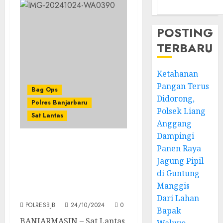
POSTING
TERBARU
Ketahanan
Pangan Terus
Bag Ops
Didorong,
Polres Banjarbaru
Polsek Liang
Sat Lantas
Anggang
Dampingi
Panen Raya
Kabag Ops Polres
Banjarbaru Ikuti
Jagung Pipil
Supervisi Operasi Zebra
di Guntung
Intan 2024 Di
Manggis
Banjarmasin
Dari Lahan
POLRESBJB
24/10/2024
0
Bapak
BANJARMASIN – Sat Lantas