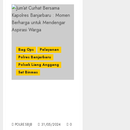
Bag Ops
Pelayanan
Polres Banjarbaru
Polsek Liang Anggang
Sat Binmas
Jum’at Curhat Bersama
Kapolres Banjarbaru :
Momen Berharga untuk
Mendengar Aspirasi
Warga
POLRESBJB
31/05/2024
0