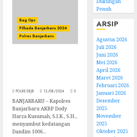
Dukungan
Penuh
Bag Ops
ARSIP
Pilkada Banjarbaru 2024
Polres Banjarbaru
Agustus 2026
Juli 2026
Juni 2026
Penandatanganan Nota
Mei 2026
Kesepahaman antara
Polres Banjarbaru
April 2026
dengan Komando Distrik
Maret 2026
Militer 1006 / Banjar
Februari 2026
POLRESBJB
12/08/2024
0
Januari 2026
Desember
BANJARBARU – Kapolres
2025
Banjarbaru AKBP Dody
November
Harza Kusumah, S.I.K., S.H.,
2025
menyambut kedatangan
Oktober 2025
Dandim 1006...