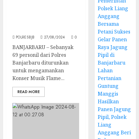
Pemerintah
Polsek Liang
15.000 Penonton Hadiri
Konser Musik Flame
Anggang
Festival Di Kota
Bersama
Banjarbaru
Petani Sukses
POLRESBJB
27/08/2024
0
Gelar Panen
BANJARBARU – Sebanyak
Raya Jagung
69 personil dari Polres
Pipil di
Banjarbaru diturunkan
Banjarbaru
untuk mengamankan
Lahan
Konser Musik Flame...
Pertanian
Guntung
READ MORE
Manggis
Hasilkan
Panen Jagung
Pipil, Polsek
Liang
Anggang Beri