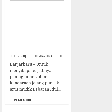
Cegah Terjadinya
Kecelakaan Jelang
Puncak Arus Mudik
Lebaran, Kapolres
Banjarbaru Sampaikan
Imbauan
Kamseltibcarlantas
Kepada Masyarakat
POLRESBJB
08/04/2024
0
Banjarbaru – Untuk
menyikapi terjadinya
peningkatan volume
kendaraan jelang puncak
arus mudik Lebaran Idul...
READ MORE