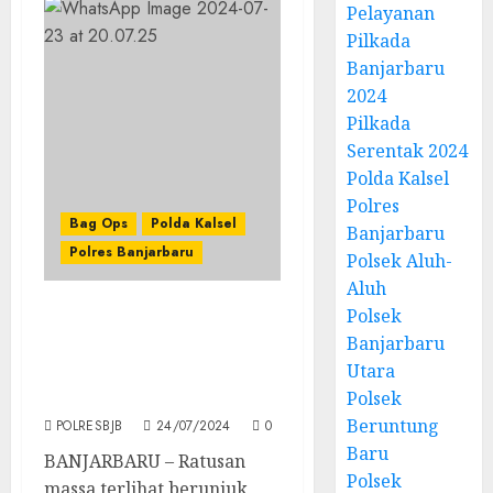
Pelayanan
Pilkada
Banjarbaru
2024
Pilkada
Serentak 2024
Polda Kalsel
Polres
Bag Ops
Polda Kalsel
Banjarbaru
Polres Banjarbaru
Polsek Aluh-
Aluh
Polsek
Polda Kalsel Gelar
Banjarbaru
Simulasi Sispamkota
Utara
Jelang Pilkada Serentak
Tahun 2024
Polsek
Beruntung
POLRESBJB
24/07/2024
0
Baru
BANJARBARU – Ratusan
Polsek
massa terlihat berunjuk