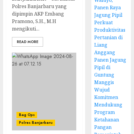
Waluyo,
Polres Banjarbaru yang
Panen Raya
dipimpin AKP Embang
Jagung Pipil
Pramono, S.H., M.H
Perkuat
mengikuti...
Produktivitas
Pertanian di
READ MORE
Liang
Anggang
Panen Jagung
Pipil di
Guntung
Manggis
Wujud
Komitmen
Mendukung
Program
Bag Ops
Ketahanan
Polres Banjarbaru
Pangan