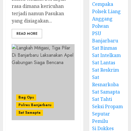
Cempaka
rasa dimana kericuhan
Polsek Liang
terjadi namun Pasukan
Anggang
yang disiagakan...
Polwan
PSU
READ MORE
Banjarbaru
Sat Binmas
Sat Intelkam
Sat Lantas
Sat Reskrim
Sat
Resnarkoba
Sat Samapta
Bag Ops
Sat Tahti
Polres Banjarbaru
Seksi Propam
Sat Samapta
Seputar
Pemilu
Si Dokkes