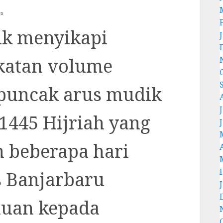
s
uk menyikapi
gkatan volume
 puncak arus mudik
J
 1445 Hijriah yang
m beberapa hari
s Banjarbaru
uan kepada