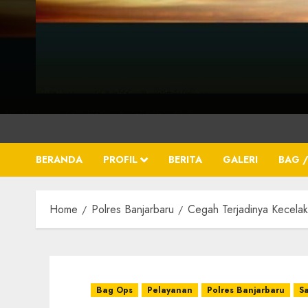
BERANDA
PROFIL
BERITA
GALERI
BAG /
Home
Polres Banjarbaru
Cegah Terjadinya Kecelak
Bag Ops
Pelayanan
Polres Banjarbaru
Sa