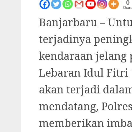
0
Share
Banjarbaru – Unt
terjadinya penin
kendaraan jelang
Lebaran Idul Fitri
akan terjadi dala
mendatang, Polre
memberikan imba