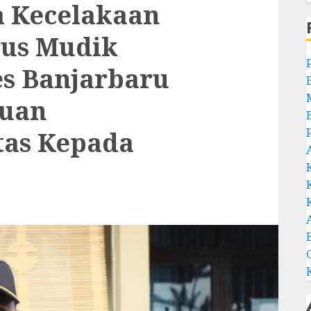
a Kecelakaan
rus Mudik
es Banjarbaru
uan
tas Kepada