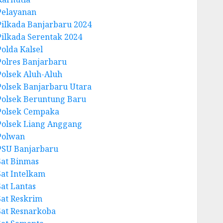
Pelayanan
Pilkada Banjarbaru 2024
Pilkada Serentak 2024
Polda Kalsel
Polres Banjarbaru
Polsek Aluh-Aluh
Polsek Banjarbaru Utara
Polsek Beruntung Baru
Polsek Cempaka
Polsek Liang Anggang
Polwan
PSU Banjarbaru
Sat Binmas
Sat Intelkam
Sat Lantas
Sat Reskrim
Sat Resnarkoba