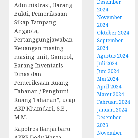
Desember
Administrasi, Barang
2024
Bukti, Pemeriksaan
November
Sikap Tampang
2024
Anggota,
Oktober 2024
Pertanggungjawaban
September
Keuangan masing –
2024
Agustus 2024
masing unit, Gampol,
Juli 2024
Barang Inventaris
Juni 2024
Dinas dan
Mei 2024
Pemeriksaan Ruang
April 2024
Tahanan / Penghuni
Maret 2024
Ruang Tahanan”, ucap
Februari 2024
AKP Khamdari, S.E.,
Januari 2024
M.M.
Desember
2023
Kapolres Banjarbaru
November
AKBP Dody Harza