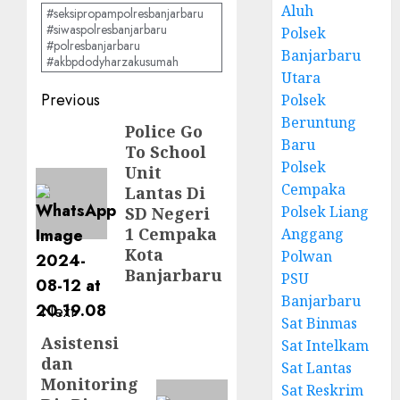
Aluh
#seksipropampolresbanjarbaru
#siwaspolresbanjarbaru
Polsek
#polresbanjarbaru
Banjarbaru
#akbpdodyharzakusumah
Utara
Previous
Polsek
Beruntung
Police Go
Baru
To School
Polsek
Unit
Cempaka
Lantas Di
Polsek Liang
SD Negeri
1 Cempaka
Anggang
Kota
Polwan
Banjarbaru
PSU
Banjarbaru
Next
Sat Binmas
Asistensi
Sat Intelkam
dan
Sat Lantas
Monitoring
Sat Reskrim