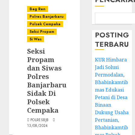
Bag Ren
Polres Banjarbaru
Polsek Cempaka
Seksi Propam
POSTING
Si Was
TERBARU
Seksi
Propam
KUR Himbara
dan Siwas
Jadi Solusi
Permodalan,
Polres
Bhabinkamtib
Banjarbaru
mas Edukasi
Sidak Di
Petani di Desa
Polsek
Binaan
Cempaka
Dukung Usaha
Pertanian,
POLRESBJB
13/08/2024
Bhabinkamtib