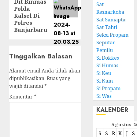
Dit Binmas
Sat
Polda
Resnarkoba
Kalsel Di
Sat Samapta
Polres
Sat Tahti
Banjarbaru
Seksi Propam
Seputar
Pemilu
Tinggalkan Balasan
Si Dokkes
Si Humas
Alamat email Anda tidak akan
Si Keu
dipublikasikan.
Ruas yang
Si Kum
wajib ditandai
*
Si Propam
Si Was
Komentar
*
KALENDER
Agustus 2
S
S
R
K
J
S