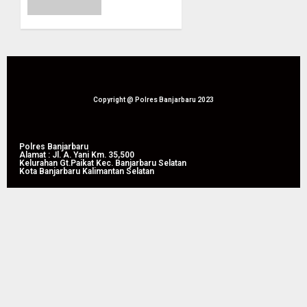
09/08/2026
Polsek
0
Jajaran
Sosialisasikan
KUR
Himbara
09/08/2026
Copyright @ Polres Banjarbaru 2023
0
Polres Banjarbaru
Alamat : Jl. A. Yani Km. 35,500
Kelurahan Gt.Paikat Kec. Banjarbaru Selatan
Kota Banjarbaru Kalimantan Selatan