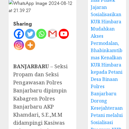
mas Polsek
Jajaran
Sosialisasikan
KUR Himbara
Sharing
Mudahkan
Akses
Permodalan,
Bhabinkamtib
mas Kenalkan
KUR Himbara
BANJARBARU
– Seksi
kepada Petani
Propam dan Seksi
Desa Binaan
Pengawasan Polres
Polres
Banjarbaru dipimpin
Banjarbaru
Kabagren Polres
Dorong
Banjarbaru AKP
Kesejahteraan
Khamdari, S.E.,M.M
Petani melalui
didampingi Kasiwas
Sosialisasi