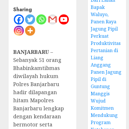
Dari Lahan
Bapak
Sharing
Waluyo,
Panen Raya
Jagung Pipil
Perkuat
Produktivitas
Pertanian di
BANJARBARU
–
Liang
Sebanyak 51 orang
Anggang
Bhabinkamtibmas
Panen Jagung
diwilayah hukum
Pipil di
Polres Banjarbaru
Guntung
hadir dilapangan
Manggis
hitam Mapolres
Wujud
Banjarbaru lengkap
Komitmen
Mendukung
dengan kendaraan
Program
bermotor serta