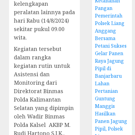
Ketahanan
kelengkapan
Pangan
peralatan lainnya pada
Pemerintah
hari Rabu (14/8/2024)
Polsek Liang
sekitar pukul 09.00
Anggang
wita.
Bersama
Petani Sukses
Kegiatan tersebut
Gelar Panen
dalam rangka
Raya Jagung
kegiatan rutin untuk
Pipil di
Asistensi dan
Banjarbaru
Monitoring dari
Lahan
Direktorat Binmas
Pertanian
Guntung
Polda Kalimantan
Manggis
Selatan yang dipimpin
Hasilkan
oleh Wadir Binmas
Panen Jagung
Polda Kalsel AKBP M.
Pipil, Polsek
Rudi Hartono S.I.K.,