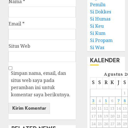
Nama
*
Pemilu
Si Dokkes
Si Humas
Email
*
Si Keu
Si Kum
Si Propam
Situs Web
Si Was
KALENDER
Simpan nama, email, dan
Agustus 2
situs web saya pada
S
S
R
K
J
S
peramban ini untuk
1
komentar saya berikutnya.
3
4
5
6
7
8
10
11
12
13
14
15
17
18
19
20
21
22
24
25
26
27
28
29