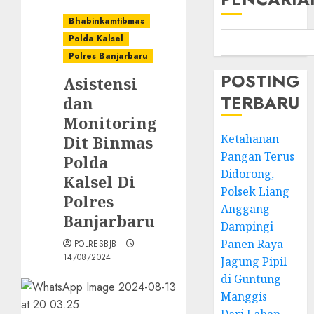
Bhabinkamtibmas
Polda Kalsel
Polres Banjarbaru
POSTING
Asistensi
TERBARU
dan
Monitoring
Ketahanan
Dit Binmas
Pangan Terus
Polda
Didorong,
Kalsel Di
Polsek Liang
Polres
Anggang
Banjarbaru
Dampingi
Panen Raya
POLRESBJB
14/08/2024
Jagung Pipil
di Guntung
Manggis