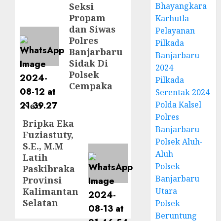
Seksi
Bhayangkara
Propam
Karhutla
dan Siwas
Pelayanan
Polres
Pilkada
Banjarbaru
Banjarbaru
Sidak Di
2024
Polsek
Pilkada
Cempaka
Serentak 2024
Polda Kalsel
Next
Polres
Bripka Eka
Banjarbaru
Fuziastuty,
Polsek Aluh-
S.E., M.M
Aluh
Latih
Polsek
Paskibraka
Banjarbaru
Provinsi
Kalimantan
Utara
Selatan
Polsek
Beruntung