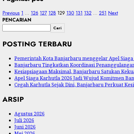
Previous
1
…
126
127
128
129
130
131
132
…
251
Next
PENCARIAN
Cari
POSTING TERBARU
Pemerintah Kota Banjarbaru menggelar Apel Siaga 
Banjarbaru Tingkatkan Koordinasi Penanggulangan
Kesiapsiagaan Maksimal, Banjarbaru Satukan Kek
Apel Siaga Karhutla 2026 Jadi Wujud Komitmen Ba
Cegah Karhutla Sejak Dini, Banjarbaru Perkuat Kes
ARSIP
Agustus 2026
Juli 2026
Juni 2026
Mei 2026