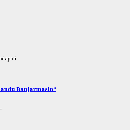
apati...
 Pandu Banjarmasin*
..