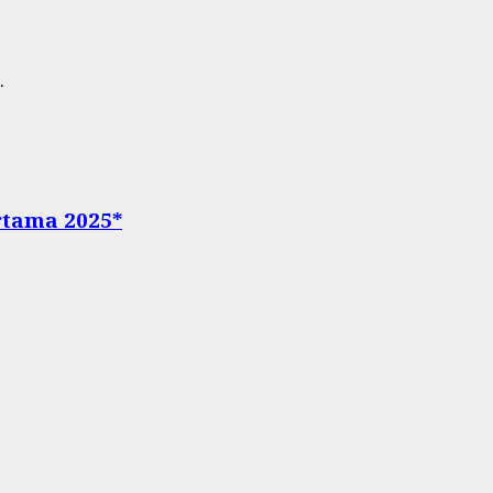
.
rtama 2025*