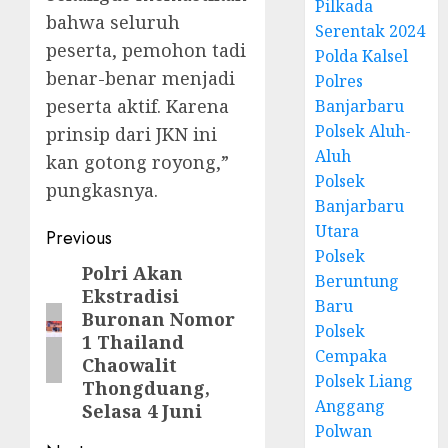
Pilkada
bahwa seluruh
Serentak 2024
peserta, pemohon tadi
Polda Kalsel
benar-benar menjadi
Polres
peserta aktif. Karena
Banjarbaru
Polsek Aluh-
prinsip dari JKN ini
Aluh
kan gotong royong,”
Polsek
pungkasnya.
Banjarbaru
Utara
Previous
Polsek
Polri Akan
Beruntung
Ekstradisi
Baru
Buronan Nomor
Polsek
1 Thailand
Cempaka
Chaowalit
Polsek Liang
Thongduang,
Anggang
Selasa 4 Juni
Polwan