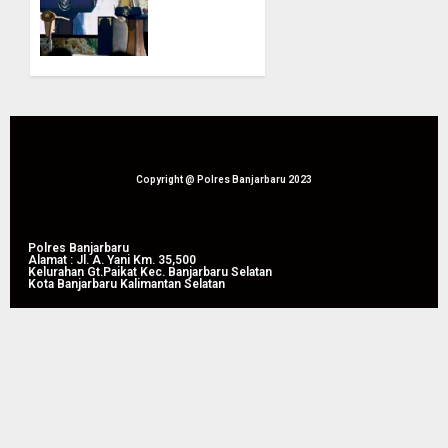
Kini
Ketahanan
Tak
Pangan
Lagi
Jadi
Bergerak
Fondasi
dengan
Kedaulatan
Cara
Bangsa
Lama
17/05/2026
0
21/05/2026
Copyright @ Polres Banjarbaru 2023
0
Polres Banjarbaru
Alamat : Jl. A. Yani Km. 35,500
Kelurahan Gt.Paikat Kec. Banjarbaru Selatan
Kota Banjarbaru Kalimantan Selatan