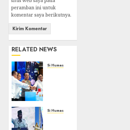
situs web saya pada
peramban ini untuk
komentar saya berikutnya.
RELATED NEWS
Si Humas
Catatan
Kritis
Para
Akademisi
dalam
Rakernis
Densus
Si Humas
88:
Presiden
Terorisme
Prabowo: