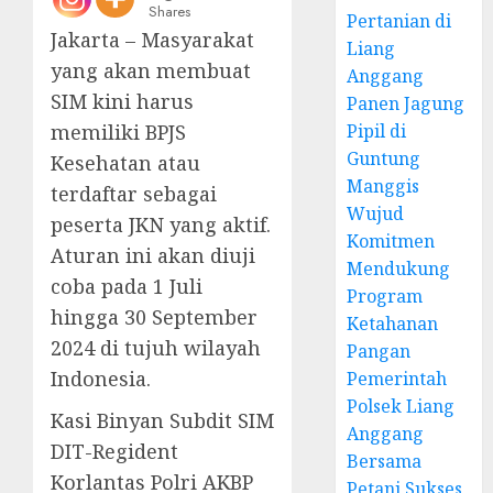
Shares
Pertanian di
Jakarta – Masyarakat
Liang
yang akan membuat
Anggang
SIM kini harus
Panen Jagung
Pipil di
memiliki BPJS
Guntung
Kesehatan atau
Manggis
terdaftar sebagai
Wujud
peserta JKN yang aktif.
Komitmen
Aturan ini akan diuji
Mendukung
coba pada 1 Juli
Program
hingga 30 September
Ketahanan
2024 di tujuh wilayah
Pangan
Indonesia.
Pemerintah
Polsek Liang
Kasi Binyan Subdit SIM
Anggang
DIT-Regident
Bersama
Korlantas Polri AKBP
Petani Sukses