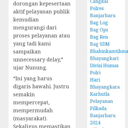
Cangkal
dorongan kepesertaan
Polres
aktif pelayanan publik
Banjarbaru
kemudian
Bag Log
mengurangi dari
Bag Ops
proses pelayanan atau
Bag Ren
yang tadi kami
Bag SDM
Bhabinkamtibma
sampaikan
Bhayangkari
unnecessary delay,”
Divisi Humas
ujar Nunung.
Polri
“Ini yang harus
Hari
digaris bawahi. Justru
Bhayangkara
Karhutla
semakin
Pelayanan
mempercepat,
Pilkada
mempermudah
Banjarbaru
(masyarakat).
2024
Sekaligus memastikan