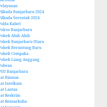
Pelayanan
Pilkada Banjarbaru 2024
Pilkada Serentak 2024
Polda Kalsel
Polres Banjarbaru
Polsek Aluh-Aluh
Polsek Banjarbaru Utara
Polsek Beruntung Baru
Polsek Cempaka
Polsek Liang Anggang
Polwan
PSU Banjarbaru
Sat Binmas
Sat Intelkam
Sat Lantas
Sat Reskrim
Sat Resnarkoba