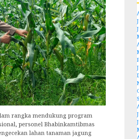
J
J
, Dalam rangka mendukung program
ional, personel Bhabinkamtibmas
engecekan lahan tanaman jagung