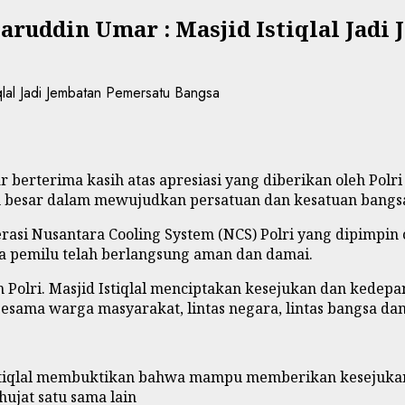
aruddin Umar : Masjid Istiqlal Jad
r berterima kasih atas apresiasi yang diberikan oleh Po
h besar dalam mewujudkan persatuan dan kesatuan bangs
asi Nusantara Cooling System (NCS) Polri yang dipimpin 
nya pemilu telah berlangsung aman dan damai.
eh Polri. Masjid Istiqlal menciptakan kesejukan dan kedep
sama warga masyarakat, lintas negara, lintas bangsa dan
 Istiqlal membuktikan bahwa mampu memberikan kesejukan
jat satu sama lain