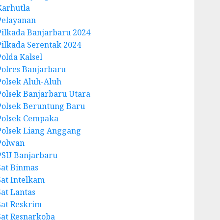
Karhutla
Pelayanan
Pilkada Banjarbaru 2024
Pilkada Serentak 2024
Polda Kalsel
Polres Banjarbaru
Polsek Aluh-Aluh
Polsek Banjarbaru Utara
Polsek Beruntung Baru
Polsek Cempaka
Polsek Liang Anggang
Polwan
PSU Banjarbaru
Sat Binmas
Sat Intelkam
Sat Lantas
Sat Reskrim
Sat Resnarkoba