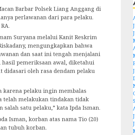
Macan Barbar Polsek Liang Anggang di
nya perlawanan dari para pelaku.
 RA.
J
mam Suryana melalui Kanit Reskrim
n Riskadany, mengungkapkan bahwa
awanan dan saat ini tengah menjalani
i hasil pemeriksaan awal, diketahui
 didasari oleh rasa dendam pelaku
ah karena pelaku ingin membalas
 telah melakukan tindakan tidak
alah satu pelaku,” kata Ipda Isman.
J
pda Isman, korban atas nama Tio (20)
dan tubuh korban.