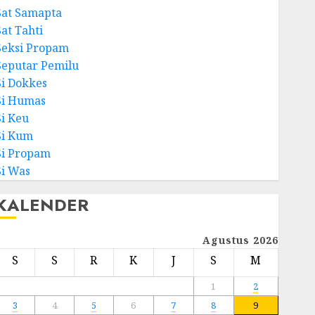
Sat Samapta
Sat Tahti
Seksi Propam
Seputar Pemilu
Si Dokkes
Si Humas
Si Keu
Si Kum
Si Propam
Si Was
KALENDER
Agustus 2026
S
S
R
K
J
S
M
1
2
3
4
5
6
7
8
9