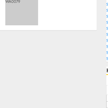
Dari Lahan Bapak Waluyo,
Panen Raya Jagung Pipil
Perkuat Produktivitas
Pertanian di Liang
Anggang
08/08/2026
0