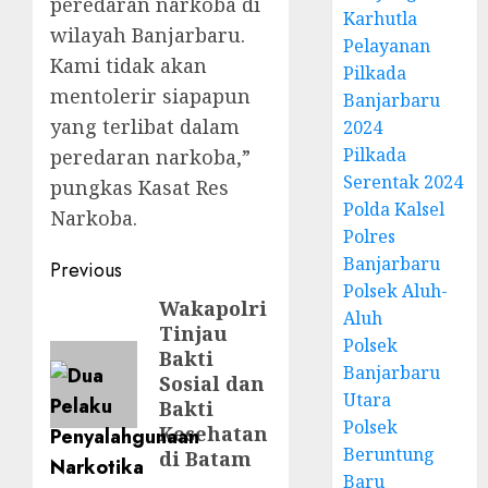
peredaran narkoba di
Karhutla
wilayah Banjarbaru.
Pelayanan
Kami tidak akan
Pilkada
mentolerir siapapun
Banjarbaru
yang terlibat dalam
2024
Pilkada
peredaran narkoba,”
Serentak 2024
pungkas Kasat Res
Polda Kalsel
Narkoba.
Polres
Banjarbaru
Previous
Polsek Aluh-
Wakapolri
Aluh
Tinjau
Polsek
Bakti
Banjarbaru
Sosial dan
Utara
Bakti
Polsek
Kesehatan
Beruntung
di Batam
Baru