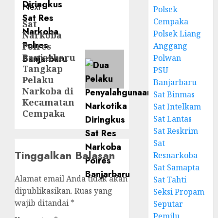
Next
Polsek
Cempaka
Sat
Polsek Liang
Narkoba
Polres
Anggang
Banjarbaru
Polwan
Tangkap
PSU
Pelaku
Banjarbaru
Narkoba di
Sat Binmas
Kecamatan
Sat Intelkam
Cempaka
Sat Lantas
Sat Reskrim
Sat
Tinggalkan Balasan
Resnarkoba
Sat Samapta
Alamat email Anda tidak akan
Sat Tahti
dipublikasikan.
Ruas yang
Seksi Propam
wajib ditandai
*
Seputar
Pemilu