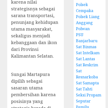
karena nilai
Polsek
strategisnya sebagai
Cempaka
sarana transportasi,
Polsek Liang
penunjang kehidupan
Anggang
utama masyarakat,
Polwan
PSU
sekaligus menjadi
Banjarbaru
kebanggaan dan ikon
Sat Binmas
dari Provinsi
Sat Intelkam
Kalimantan Selatan.
Sat Lantas
Sat Reskrim
Sat
Sungai Martapura
Resnarkoba
dipilih sebagai
Sat Samapta
sasaran utama
Sat Tahti
pembersihan karena
Seksi Propam
posisinya yang
Seputar
Pemilu