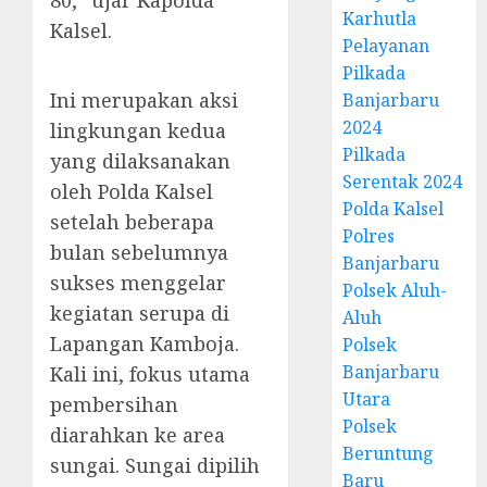
80,” ujar Kapolda
Karhutla
Kalsel.
Pelayanan
Pilkada
Ini merupakan aksi
Banjarbaru
2024
lingkungan kedua
Pilkada
yang dilaksanakan
Serentak 2024
oleh Polda Kalsel
Polda Kalsel
setelah beberapa
Polres
bulan sebelumnya
Banjarbaru
sukses menggelar
Polsek Aluh-
kegiatan serupa di
Aluh
Lapangan Kamboja.
Polsek
Banjarbaru
Kali ini, fokus utama
Utara
pembersihan
Polsek
diarahkan ke area
Beruntung
sungai. Sungai dipilih
Baru