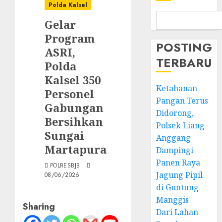
Polda Kalsel
Gelar
Program
POSTING
ASRI,
TERBARU
Polda
Kalsel 350
Ketahanan
Personel
Pangan Terus
Gabungan
Didorong,
Bersihkan
Polsek Liang
Sungai
Anggang
Martapura
Dampingi
Panen Raya
POLRESBJB
Jagung Pipil
08/06/2026
di Guntung
Manggis
Sharing
Dari Lahan