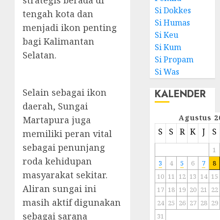
strategis berada di
Si Dokkes
tengah kota dan
Si Humas
menjadi ikon penting
Si Keu
bagi Kalimantan
Si Kum
Selatan.
Si Propam
Si Was
Selain sebagai ikon
KALENDER
daerah, Sungai
Agustus 2
Martapura juga
S
S
R
K
J
S
memiliki peran vital
sebagai penunjang
1
roda kehidupan
3
4
5
6
7
8
masyarakat sekitar.
10
11
12
13
14
15
Aliran sungai ini
17
18
19
20
21
22
masih aktif digunakan
24
25
26
27
28
29
sebagai sarana
31