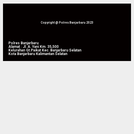
Hemat
Lewat
Biaya
Pemusnahan
Rehab
172,4
Rp. 4,3
Kg
Copyright @ Polres Banjarbaru 2023
Triliun
Sabu
dan
05/08/2026
Ekstasi
Polres Banjarbaru
0
Alamat : Jl. A. Yani Km. 35,500
Kelurahan Gt.Paikat Kec. Banjarbaru Selatan
Kota Banjarbaru Kalimantan Selatan
05/08/2026
0