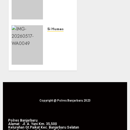
Para
Akademisi
dalam
Rakernis
Densus
Si Humas
88:
Presiden
Terorisme
Prabowo:
Kini
Ketahanan
Tak
Pangan
Lagi
Jadi
Bergerak
Fondasi
dengan
Kedaulatan
Cara
Bangsa
Lama
17/05/2026
0
21/05/2026
Copyright @ Polres Banjarbaru 2023
0
Polres Banjarbaru
Alamat : Jl. A. Yani Km. 35,500
Kelurahan Gt.Paikat Kec. Banjarbaru Selatan