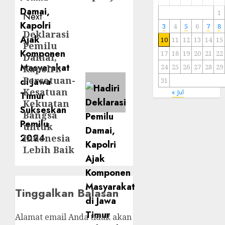
1
Next
3
4
5
6
7
8
Deklarasi
10
11
12
13
14
15
Pemilu
17
18
19
20
21
22
Damai,
24
25
26
27
28
29
Kapolri:
Persatuan-
31
Kesatuan
« Jul
Kekuatan
Bangsa
untuk
Indonesia
Lebih Baik
Tinggalkan Balasan
Alamat email Anda tidak akan