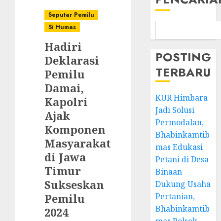
Seputar Pemilu
Si Humas
Hadiri
POSTING
Deklarasi
TERBARU
Pemilu
Damai,
KUR Himbara
Kapolri
Jadi Solusi
Ajak
Permodalan,
Komponen
Bhabinkamtib
Masyarakat
mas Edukasi
di Jawa
Petani di Desa
Timur
Binaan
Sukseskan
Dukung Usaha
Pemilu
Pertanian,
Bhabinkamtib
2024