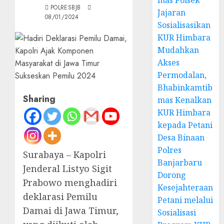
mas Polsek
POLRESBJB
Jajaran
08/01/2024
Sosialisasikan
KUR Himbara
Mudahkan
Akses
Permodalan,
Bhabinkamtib
Sharing
mas Kenalkan
KUR Himbara
kepada Petani
Desa Binaan
Polres
Surabaya – Kapolri
Banjarbaru
Jenderal Listyo Sigit
Dorong
Prabowo menghadiri
Kesejahteraan
deklarasi Pemilu
Petani melalui
Damai di Jawa Timur,
Sosialisasi