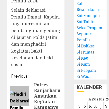
Pemilu 2024.
Sat
Resnarkoba
Selain deklarasi
Sat Samapta
Pemilu Damai, Kapolri
Sat Tahti
juga meresmikan
Seksi Propam
pembangunan gedung
Seputar
di jajaran Polda Jatim
Pemilu
dan menghadiri
Si Dokkes
kegiatan bakti
Si Humas
kesehatan dan bakti
Si Keu
sosial.
Si Kum
Si Propam
Previous
Si Was
Polres
KALENDER
Banjarbaru
Amankan
Agustus 2
Kegiatan
S
S
R
K
J
S
Kampanye