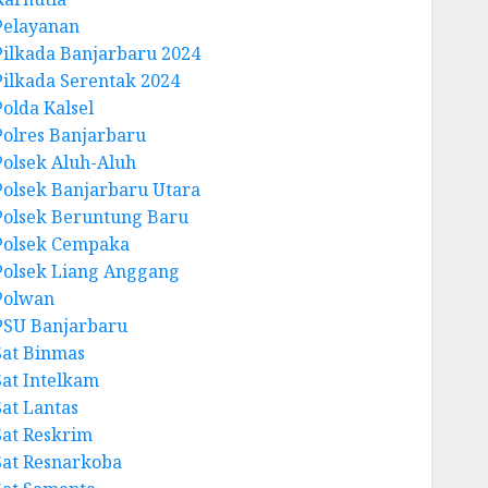
Pelayanan
Pilkada Banjarbaru 2024
Pilkada Serentak 2024
Polda Kalsel
Polres Banjarbaru
Polsek Aluh-Aluh
Polsek Banjarbaru Utara
Polsek Beruntung Baru
Polsek Cempaka
Polsek Liang Anggang
Polwan
PSU Banjarbaru
Sat Binmas
Sat Intelkam
Sat Lantas
Sat Reskrim
Sat Resnarkoba