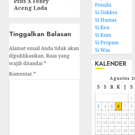
Pius X Febry
Pemilu
Aceng Loda
Si Dokkes
Si Humas
Si Keu
Tinggalkan Balasan
Si Kum
Si Propam
Alamat email Anda tidak akan
Si Was
dipublikasikan.
Ruas yang
KALENDER
wajib ditandai
*
Komentar
*
Agustus 2
S
S
R
K
J
S
1
3
4
5
6
7
8
10
11
12
13
14
15
17
18
19
20
21
22
24
25
26
27
28
29