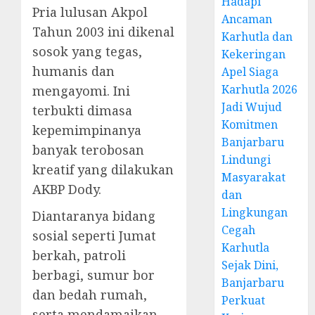
Hadapi
Pria lulusan Akpol
Ancaman
Tahun 2003 ini dikenal
Karhutla dan
sosok yang tegas,
Kekeringan
humanis dan
Apel Siaga
Karhutla 2026
mengayomi. Ini
Jadi Wujud
terbukti dimasa
Komitmen
kepemimpinanya
Banjarbaru
banyak terobosan
Lindungi
kreatif yang dilakukan
Masyarakat
AKBP Dody.
dan
Lingkungan
Diantaranya bidang
Cegah
sosial seperti Jumat
Karhutla
berkah, patroli
Sejak Dini,
berbagi, sumur bor
Banjarbaru
dan bedah rumah,
Perkuat
serta mendamaikan