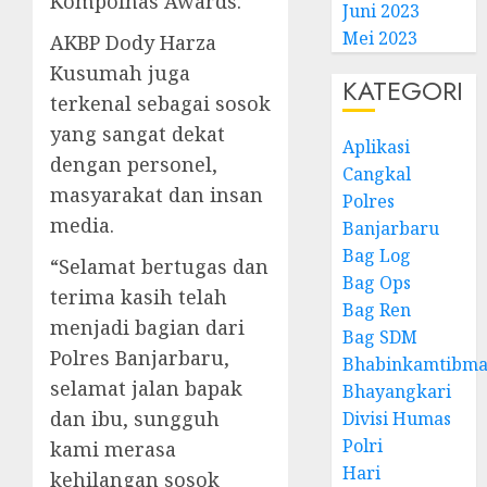
Kompolnas Awards.
Juni 2023
Mei 2023
AKBP Dody Harza
Kusumah juga
KATEGORI
terkenal sebagai sosok
yang sangat dekat
Aplikasi
dengan personel,
Cangkal
masyarakat dan insan
Polres
media.
Banjarbaru
Bag Log
“Selamat bertugas dan
Bag Ops
terima kasih telah
Bag Ren
menjadi bagian dari
Bag SDM
Polres Banjarbaru,
Bhabinkamtibma
selamat jalan bapak
Bhayangkari
dan ibu, sungguh
Divisi Humas
Polri
kami merasa
Hari
kehilangan sosok