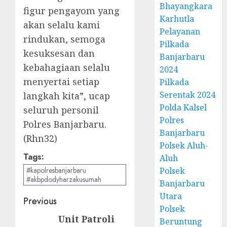
Bhayangkara
figur pengayom yang
Karhutla
akan selalu kami
Pelayanan
rindukan, semoga
Pilkada
kesuksesan dan
Banjarbaru
kebahagiaan selalu
2024
menyertai setiap
Pilkada
Serentak 2024
langkah kita”, ucap
Polda Kalsel
seluruh personil
Polres
Polres Banjarbaru.
Banjarbaru
(Rhn32)
Polsek Aluh-
Tags:
Aluh
#kapolresbanjarbaru
Polsek
#akbpdodyharzakusumah
Banjarbaru
Utara
Previous
Polsek
Unit Patroli
Beruntung