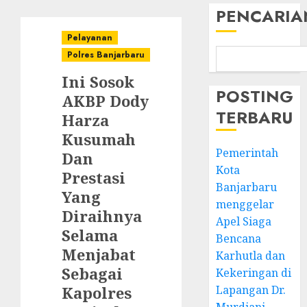
PENCARIA
Pelayanan
Polres Banjarbaru
Ini Sosok
POSTING
AKBP Dody
TERBARU
Harza
Kusumah
Pemerintah
Dan
Kota
Prestasi
Banjarbaru
Yang
menggelar
Diraihnya
Apel Siaga
Selama
Bencana
Menjabat
Karhutla dan
Sebagai
Kekeringan di
Kapolres
Lapangan Dr.