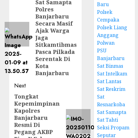
Sat Samapta
Baru
Polres
Polsek
Banjarbaru
Cempaka
Secara Masif
Polsek Liang
Ajak Warga
Anggang
Jaga
Polwan
Sitkamtibmas
PSU
Pasca Pilkada
Banjarbaru
Serentak Di
Kota
Sat Binmas
Banjarbaru
Sat Intelkam
Sat Lantas
Next
Sat Reskrim
Tongkat
Sat
Kepemimpinan
Resnarkoba
Kapolres
Sat Samapta
Banjarbaru
Sat Tahti
Resmi Di
Seksi Propam
Pegang AKBP
Seputar