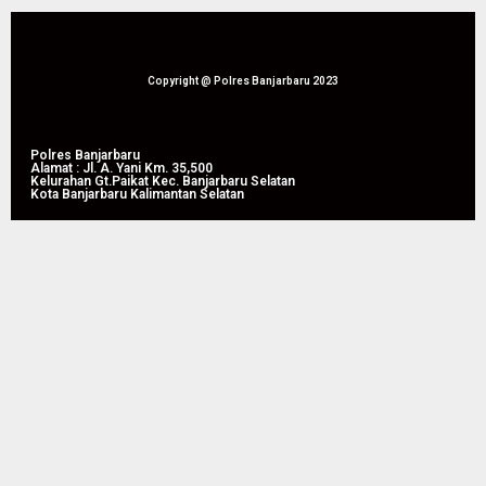
Kota
Melalui
Banjarbaru
Apel
Siaga
05/08/2026
Tahun
Copyright @ Polres Banjarbaru 2023
0
2026
05/08/2026
Polres Banjarbaru
Alamat : Jl. A. Yani Km. 35,500
0
Kelurahan Gt.Paikat Kec. Banjarbaru Selatan
Kota Banjarbaru Kalimantan Selatan