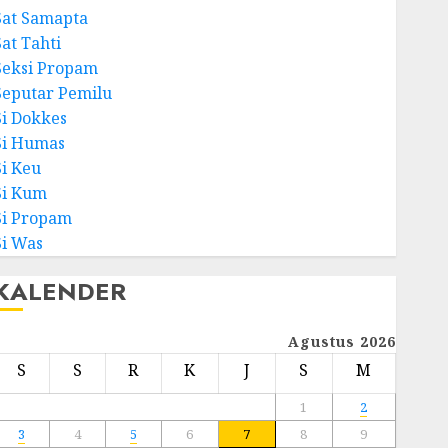
Sat Samapta
Sat Tahti
Seksi Propam
Seputar Pemilu
Si Dokkes
Si Humas
Si Keu
Si Kum
Si Propam
Si Was
KALENDER
Agustus 2026
S
S
R
K
J
S
M
1
2
3
4
5
6
7
8
9