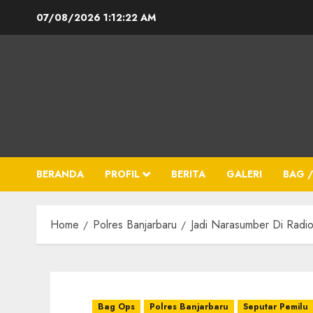
07/08/2026
1:12:23 AM
BERANDA
PROFIL
BERITA
GALERI
BAG /
Home
Polres Banjarbaru
Jadi Narasumber Di Radio
Bag Ops
Polres Banjarbaru
Seputar Pemilu