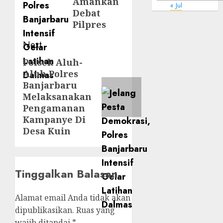
Amankan
« Jul
Debat
Pilpres
Next
Polsek Aluh-
Aluh Polres
Banjarbaru
Melaksanakan
Pengamanan
Kampanye Di
Desa Kuin
Tinggalkan Balasan
Alamat email Anda tidak akan
dipublikasikan.
Ruas yang
wajib ditandai
*