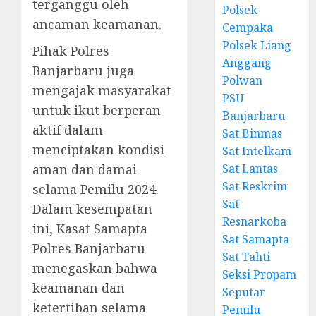
terganggu oleh
Polsek
ancaman keamanan.
Cempaka
Polsek Liang
Pihak Polres
Anggang
Banjarbaru juga
Polwan
mengajak masyarakat
PSU
untuk ikut berperan
Banjarbaru
aktif dalam
Sat Binmas
menciptakan kondisi
Sat Intelkam
aman dan damai
Sat Lantas
Sat Reskrim
selama Pemilu 2024.
Sat
Dalam kesempatan
Resnarkoba
ini, Kasat Samapta
Sat Samapta
Polres Banjarbaru
Sat Tahti
menegaskan bahwa
Seksi Propam
keamanan dan
Seputar
ketertiban selama
Pemilu