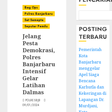
Bag Ops
Polres Banjarbaru
Sat Samapta
Seputar Pemilu
POSTING
Jelang
TERBARU
Pesta
Demokrasi,
Pemerintah
Kota
Polres
Banjarbaru
Banjarbaru
menggelar
Intensif
Apel Siaga
Gelar
Bencana
Latihan
Karhutla dan
Dalmas
Kekeringan di
Lapangan Dr.
POLRESBJB
09/01/2024
Murdjani,