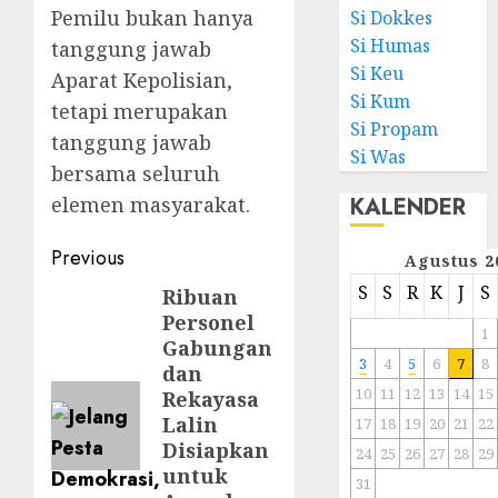
Pemilu bukan hanya
Si Dokkes
Si Humas
tanggung jawab
Si Keu
Aparat Kepolisian,
Si Kum
tetapi merupakan
Si Propam
tanggung jawab
Si Was
bersama seluruh
elemen masyarakat.
KALENDER
Previous
Agustus 2
S
S
R
K
J
S
Ribuan
Personel
1
Gabungan
3
4
5
6
7
8
dan
10
11
12
13
14
15
Rekayasa
Lalin
17
18
19
20
21
22
Disiapkan
24
25
26
27
28
29
untuk
31