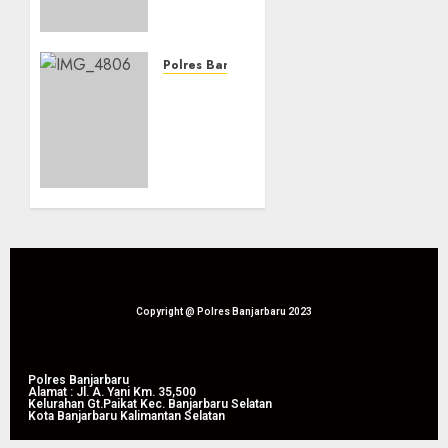
menggelar
Apel
Siaga
Bencana
Polres Banjarbaru
Karhutla
Banjarbaru
dan
Tingkatkan
Kekeringan
Koordinasi
di
Penanggulangan
Lapangan
Karhutla
Dr.
dan
Murdjani,
Kekeringan
Kota
Melalui
Banjarbaru
Apel
Siaga
05/08/2026
Tahun
Copyright @ Polres Banjarbaru 2023
0
2026
05/08/2026
Polres Banjarbaru
Alamat : Jl. A. Yani Km. 35,500
0
Kelurahan Gt.Paikat Kec. Banjarbaru Selatan
Kota Banjarbaru Kalimantan Selatan