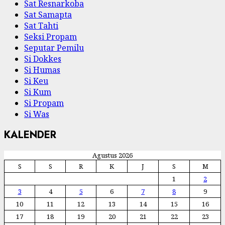
Sat Resnarkoba
Sat Samapta
Sat Tahti
Seksi Propam
Seputar Pemilu
Si Dokkes
Si Humas
Si Keu
Si Kum
Si Propam
Si Was
KALENDER
Agustus 2026
S
S
R
K
J
S
M
1
2
3
4
5
6
7
8
9
10
11
12
13
14
15
16
17
18
19
20
21
22
23