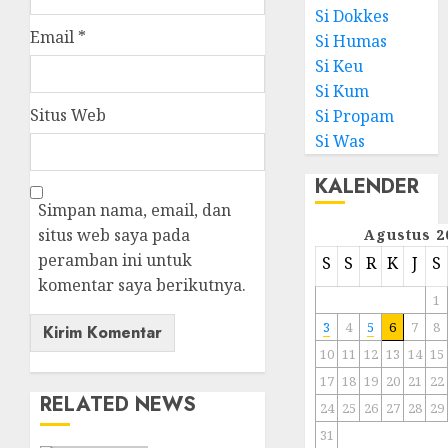
Si Dokkes
Email
*
Si Humas
Si Keu
Si Kum
Situs Web
Si Propam
Si Was
KALENDER
Simpan nama, email, dan
situs web saya pada
Agustus 2
peramban ini untuk
S
S
R
K
J
S
komentar saya berikutnya.
1
3
4
5
6
7
8
10
11
12
13
14
15
17
18
19
20
21
22
RELATED NEWS
24
25
26
27
28
29
31