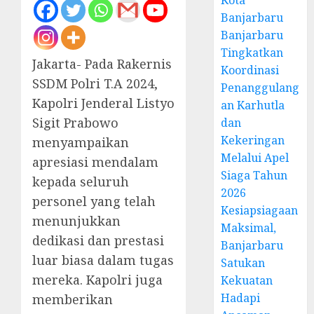
Kota
Banjarbaru
Banjarbaru
Tingkatkan
Jakarta- Pada Rakernis
Koordinasi
SSDM Polri T.A 2024,
Penanggulang
Kapolri Jenderal Listyo
an Karhutla
Sigit Prabowo
dan
Kekeringan
menyampaikan
Melalui Apel
apresiasi mendalam
Siaga Tahun
kepada seluruh
2026
personel yang telah
Kesiapsiagaan
menunjukkan
Maksimal,
dedikasi dan prestasi
Banjarbaru
luar biasa dalam tugas
Satukan
mereka. Kapolri juga
Kekuatan
Hadapi
memberikan