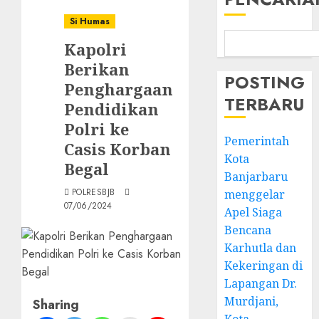
Si Humas
Kapolri
Berikan
POSTING
Penghargaan
TERBARU
Pendidikan
Polri ke
Pemerintah
Casis Korban
Kota
Begal
Banjarbaru
POLRESBJB
menggelar
07/06/2024
Apel Siaga
Bencana
Karhutla dan
Kekeringan di
Lapangan Dr.
Murdjani,
Sharing