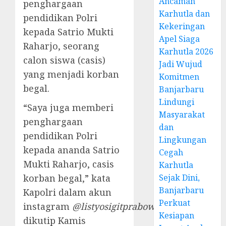
Ancaman
penghargaan
Karhutla dan
pendidikan Polri
Kekeringan
kepada Satrio Mukti
Apel Siaga
Raharjo, seorang
Karhutla 2026
calon siswa (casis)
Jadi Wujud
yang menjadi korban
Komitmen
begal.
Banjarbaru
Lindungi
“Saya juga memberi
Masyarakat
penghargaan
dan
pendidikan Polri
Lingkungan
kepada ananda Satrio
Cegah
Mukti Raharjo, casis
Karhutla
korban begal,” kata
Sejak Dini,
Banjarbaru
Kapolri dalam akun
Perkuat
instagram
@listyosigitprabowo
,
Kesiapan
dikutip Kamis