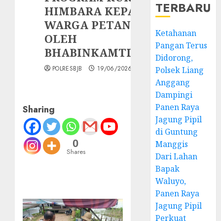
TERBARU
HIMBARA KEPADA
WARGA PETANI
Ketahanan
OLEH
Pangan Terus
BHABINKAMTIBMAS
Didorong,
POLRESBJB
19/06/2026
Polsek Liang
Anggang
Dampingi
Panen Raya
Sharing
Jagung Pipil
di Guntung
0
Manggis
Shares
Dari Lahan
Bapak
Waluyo,
Panen Raya
Jagung Pipil
Perkuat