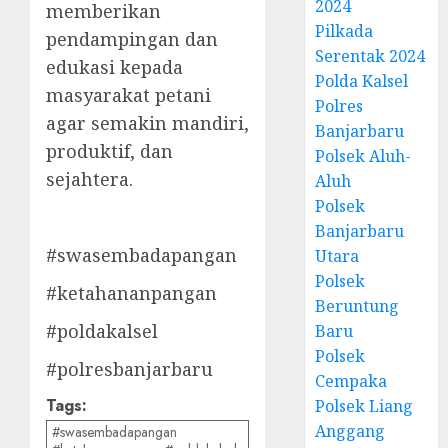
2024
memberikan
Pilkada
pendampingan dan
Serentak 2024
edukasi kepada
Polda Kalsel
masyarakat petani
Polres
agar semakin mandiri,
Banjarbaru
produktif, dan
Polsek Aluh-
sejahtera.
Aluh
Polsek
Banjarbaru
#swasembadapangan
Utara
Polsek
#ketahananpangan
Beruntung
#poldakalsel
Baru
Polsek
#polresbanjarbaru
Cempaka
Tags:
Polsek Liang
Anggang
#swasembadapangan