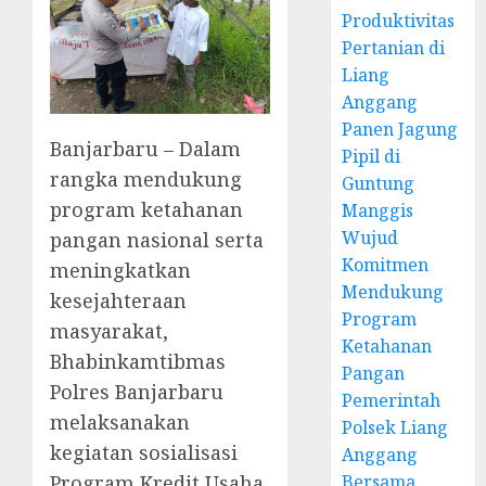
Produktivitas
Pertanian di
Liang
Anggang
Panen Jagung
Banjarbaru – Dalam
Pipil di
rangka mendukung
Guntung
program ketahanan
Manggis
Wujud
pangan nasional serta
Komitmen
meningkatkan
Mendukung
kesejahteraan
Program
masyarakat,
Ketahanan
Bhabinkamtibmas
Pangan
Polres Banjarbaru
Pemerintah
melaksanakan
Polsek Liang
kegiatan sosialisasi
Anggang
Bersama
Program Kredit Usaha