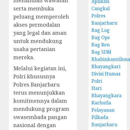
menambah wawasan
Aplikasi
serta membuka
Cangkal
Polres
peluang memperoleh
Banjarbaru
akses permodalan
Bag Log
yang legal dan aman
Bag Ops
untuk mendukung
Bag Ren
usaha pertanian
Bag SDM
mereka.
Bhabinkamtibma
Bhayangkari
Melalui kegiatan ini,
Divisi Humas
Polri khususnya
Polri
Polres Banjarbaru
Hari
terus menunjukkan
Bhayangkara
komitmennya dalam
Karhutla
mendukung program
Pelayanan
swasembada pangan
Pilkada
Banjarbaru
nasional dengan