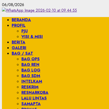
Skip
06/08/2026
to
content
Primary
BERANDA
Menu
PROFIL
PJU
VISI & MISI
BERITA
GALERI
BAG / SAT
BAG OPS
BAG REN
BAG LOG
BAG SDM
INTELKAM
RESKRIM
RESNARKOBA
LALU LINTAS
SAMAPTA