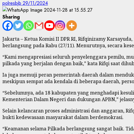
polresbjb
29/11/2024
Sharing
Jakarta – Ketua Komisi II DPR RI, Rifqinizamy Karsayud
berlangsung pada Rabu (27/11). Menurutnya, secara kese
“Kami mengapresiasi seluruh penyelenggara pemilu, mula
pilkada yang berjalan dengan baik,” kata Rifqi saat dihub
Ia juga memuji peran pemerintah daerah dalam mendu
meskipun sempat ada kendala di beberapa daerah, persoal
“Sebelumnya, ada 18 kabupaten yang menghadapi kesulit
Kementerian Dalam Negeri dan dukungan APBN,” jelasn
Selain kelancaran proses administrasi dan anggaran, Rif
bukti kedewasaan masyarakat dalam berdemokrasi.
“Keamanan selama Pilkada berlangsung sangat baik. Tid