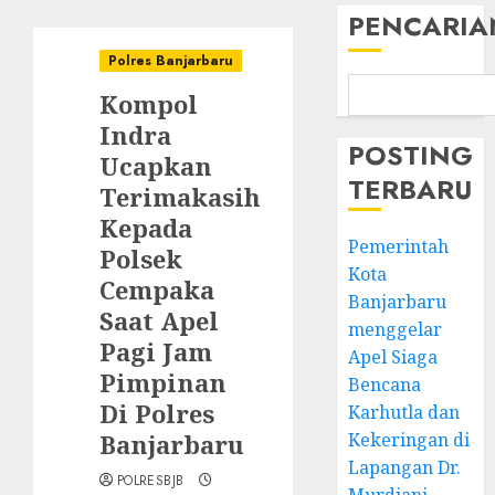
PENCARIA
Polres Banjarbaru
Kompol
Indra
POSTING
Ucapkan
TERBARU
Terimakasih
Kepada
Pemerintah
Polsek
Kota
Cempaka
Banjarbaru
Saat Apel
menggelar
Pagi Jam
Apel Siaga
Pimpinan
Bencana
Di Polres
Karhutla dan
Banjarbaru
Kekeringan di
Lapangan Dr.
POLRESBJB