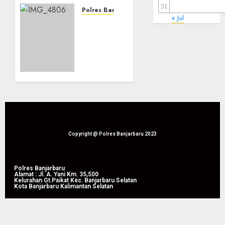
31
Bencana
Polres Banjarbaru
« Jul
Karhutla
Banjarbaru
dan
Tingkatkan
Kekeringan
Koordinasi
di
Penanggulangan
Lapangan
Karhutla
Dr.
dan
Murdjani,
Kekeringan
Kota
Melalui
Banjarbaru
Apel
Siaga
05/08/2026
Tahun
Copyright @ Polres Banjarbaru 2023
0
2026
05/08/2026
Polres Banjarbaru
Alamat : Jl. A. Yani Km. 35,500
0
Kelurahan Gt.Paikat Kec. Banjarbaru Selatan
Kota Banjarbaru Kalimantan Selatan