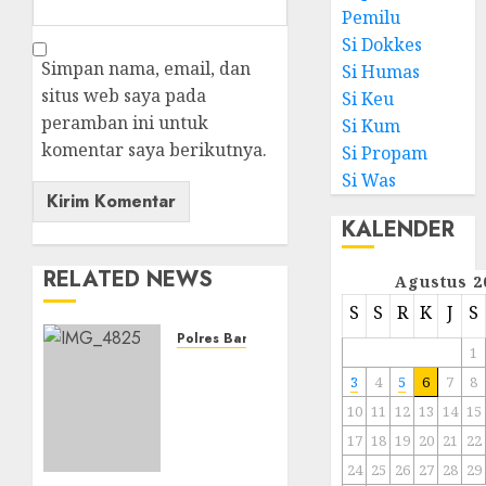
Pemilu
Si Dokkes
Simpan nama, email, dan
Si Humas
situs web saya pada
Si Keu
peramban ini untuk
Si Kum
komentar saya berikutnya.
Si Propam
Si Was
KALENDER
RELATED NEWS
Agustus 2
S
S
R
K
J
S
Polres Banjarbaru
1
Pemerintah
3
4
5
6
7
8
Kota
Banjarbaru
10
11
12
13
14
15
menggelar
17
18
19
20
21
22
Apel
24
25
26
27
28
29
Siaga