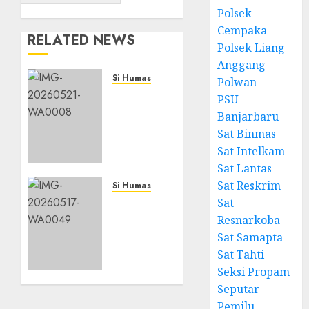
Polsek
Cempaka
RELATED NEWS
Polsek Liang
Anggang
Si Humas
Polwan
Catatan
PSU
Kritis
Banjarbaru
Para
Sat Binmas
Akademisi
Sat Intelkam
dalam
Sat Lantas
Rakernis
Sat Reskrim
Densus
Si Humas
88:
Presiden
Sat
Terorisme
Prabowo:
Resnarkoba
Kini
Ketahanan
Sat Samapta
Tak
Pangan
Sat Tahti
Lagi
Jadi
Seksi Propam
Bergerak
Fondasi
Seputar
dengan
Kedaulatan
Pemilu
Cara