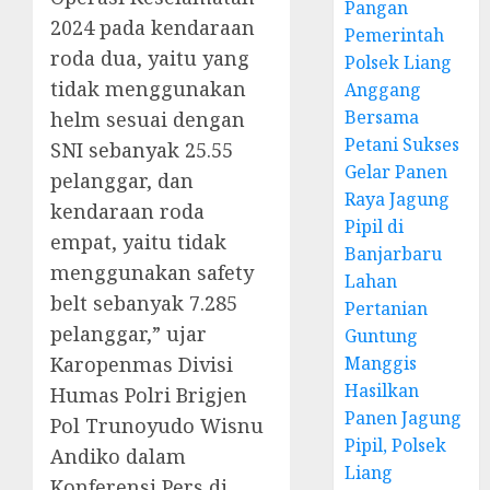
Pangan
2024 pada kendaraan
Pemerintah
roda dua, yaitu yang
Polsek Liang
tidak menggunakan
Anggang
Bersama
helm sesuai dengan
Petani Sukses
SNI sebanyak 25.55
Gelar Panen
pelanggar, dan
Raya Jagung
kendaraan roda
Pipil di
empat, yaitu tidak
Banjarbaru
menggunakan safety
Lahan
belt sebanyak 7.285
Pertanian
pelanggar,” ujar
Guntung
Karopenmas Divisi
Manggis
Hasilkan
Humas Polri Brigjen
Panen Jagung
Pol Trunoyudo Wisnu
Pipil, Polsek
Andiko dalam
Liang
Konferensi Pers di