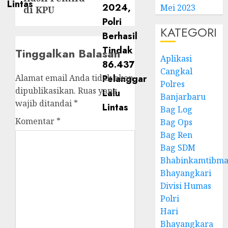
Mei 2023
di KPU
KATEGORI
Tinggalkan Balasan
Aplikasi
Cangkal
Alamat email Anda tidak akan
Polres
dipublikasikan.
Ruas yang
Banjarbaru
wajib ditandai
*
Bag Log
Komentar
*
Bag Ops
Bag Ren
Bag SDM
Bhabinkamtibma
Bhayangkari
Divisi Humas
Polri
Hari
Bhayangkara