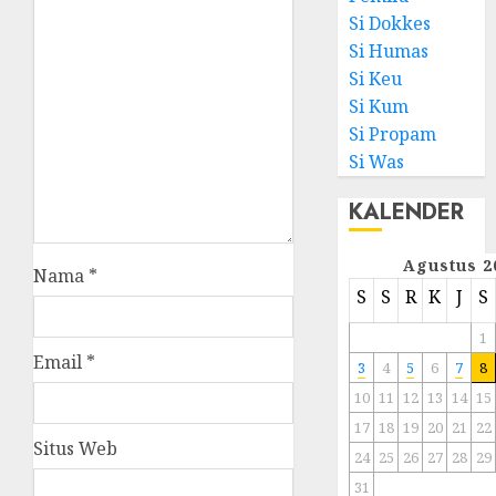
Si Dokkes
Si Humas
Si Keu
Si Kum
Si Propam
Si Was
KALENDER
Agustus 2
Nama
*
S
S
R
K
J
S
1
Email
*
3
4
5
6
7
8
10
11
12
13
14
15
17
18
19
20
21
22
Situs Web
24
25
26
27
28
29
31