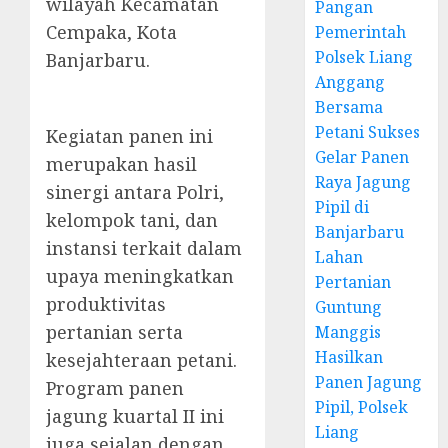
wilayah Kecamatan
Pangan
Cempaka, Kota
Pemerintah
Polsek Liang
Banjarbaru.
Anggang
Bersama
Petani Sukses
Kegiatan panen ini
Gelar Panen
merupakan hasil
Raya Jagung
sinergi antara Polri,
Pipil di
kelompok tani, dan
Banjarbaru
instansi terkait dalam
Lahan
upaya meningkatkan
Pertanian
produktivitas
Guntung
pertanian serta
Manggis
Hasilkan
kesejahteraan petani.
Panen Jagung
Program panen
Pipil, Polsek
jagung kuartal II ini
Liang
juga sejalan dengan