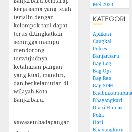
Banjarbaru berharap
Mei 2023
kerja sama yang telah
terjalin dengan
KATEGORI
kelompok tani dapat
terus ditingkatkan
Aplikasi
Cangkal
sehingga mampu
Polres
mendorong
Banjarbaru
terwujudnya
Bag Log
ketahanan pangan
Bag Ops
yang kuat, mandiri,
Bag Ren
dan berkelanjutan di
Bag SDM
wilayah Kota
Bhabinkamtibma
Banjarbaru.
Bhayangkari
Divisi Humas
Polri
#swasembadapangan
Hari
Bhayangkara