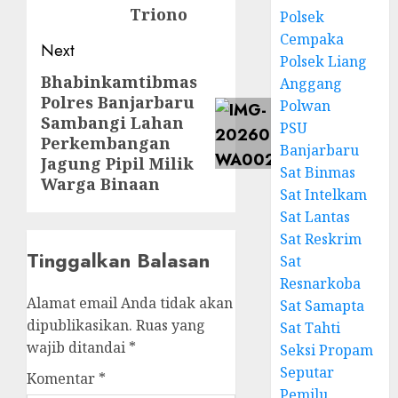
Triono
Polsek
Cempaka
Next
Polsek Liang
Bhabinkamtibmas
Anggang
Polres Banjarbaru
Polwan
Sambangi Lahan
PSU
Perkembangan
Banjarbaru
Jagung Pipil Milik
Sat Binmas
Warga Binaan
Sat Intelkam
Sat Lantas
Sat Reskrim
Tinggalkan Balasan
Sat
Resnarkoba
Alamat email Anda tidak akan
Sat Samapta
dipublikasikan.
Ruas yang
Sat Tahti
wajib ditandai
*
Seksi Propam
Seputar
Komentar
*
Pemilu