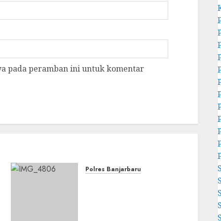
aya pada peramban ini untuk komentar
Polres Banjarbaru
Banjarbaru Tingkatkan
Koordinasi
Penanggulangan Karhutla
dan Kekeringan Melalui