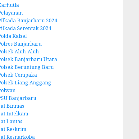
Karhutla
Pelayanan
Pilkada Banjarbaru 2024
Pilkada Serentak 2024
Polda Kalsel
Polres Banjarbaru
Polsek Aluh-Aluh
Polsek Banjarbaru Utara
Polsek Beruntung Baru
Polsek Cempaka
Polsek Liang Anggang
Polwan
PSU Banjarbaru
Sat Binmas
Sat Intelkam
Sat Lantas
Sat Reskrim
Sat Resnarkoba