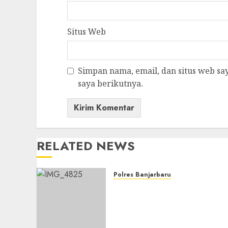
Situs Web
Simpan nama, email, dan situs web s
saya berikutnya.
RELATED NEWS
Polres Banjarbaru
Pemerintah Kota
Banjarbaru menggelar
Apel Siaga Bencana
Karhutla dan Kekeringan