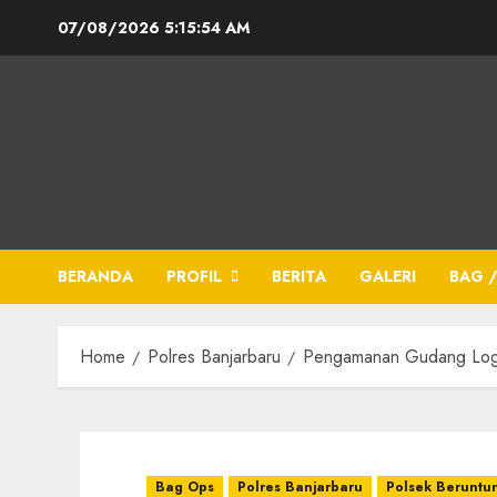
07/08/2026
5:15:55 AM
BERANDA
PROFIL
BERITA
GALERI
BAG /
Home
Polres Banjarbaru
Pengamanan Gudang Logis
Bag Ops
Polres Banjarbaru
Polsek Beruntu