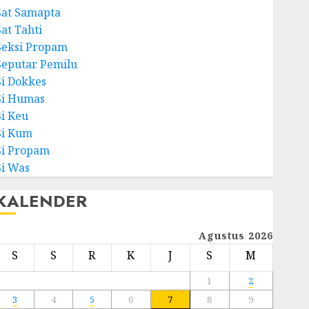
Sat Samapta
Sat Tahti
Seksi Propam
Seputar Pemilu
Si Dokkes
Si Humas
Si Keu
Si Kum
Si Propam
Si Was
KALENDER
Agustus 2026
S
S
R
K
J
S
M
1
2
3
4
5
6
7
8
9