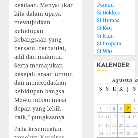
keadaan. Menyatukan
Pemilu
Si Dokkes
kita dalam upaya
Si Humas
mewujudkan
Si Keu
kehidupan
Si Kum
kebangsaan yang
Si Propam
bersatu, berdaulat,
Si Was
adil dan makmur.
KALENDER
Serta memajukan
kesejahteraan umum
Agustus 2
dan mencerdaskan
S
S
R
K
J
S
kehidupan bangsa.
Mewujudkan masa
1
depan yang lebih
3
4
5
6
7
8
baik,” pungkasnya.
10
11
12
13
14
15
17
18
19
20
21
22
Pada kesempatan
24
25
26
27
28
29
tersebut, Kapolres