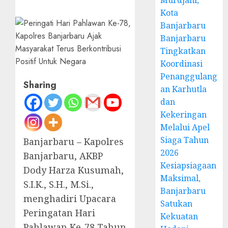
Murdjani,
Kota
Banjarbaru
Banjarbaru
Tingkatkan
Koordinasi
Penanggulang
Sharing
an Karhutla
dan
Kekeringan
Melalui Apel
Siaga Tahun
Banjarbaru – Kapolres
2026
Banjarbaru, AKBP
Kesiapsiagaan
Dody Harza Kusumah,
Maksimal,
S.I.K., S.H., M.Si.,
Banjarbaru
menghadiri Upacara
Satukan
Peringatan Hari
Kekuatan
Pahlawan Ke-78 Tahun