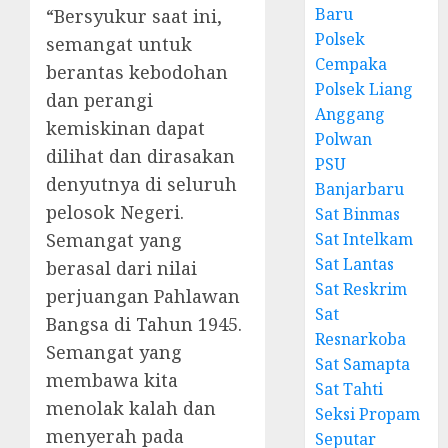
Baru
“Bersyukur saat ini,
Polsek
semangat untuk
Cempaka
berantas kebodohan
Polsek Liang
dan perangi
Anggang
kemiskinan dapat
Polwan
dilihat dan dirasakan
PSU
denyutnya di seluruh
Banjarbaru
pelosok Negeri.
Sat Binmas
Semangat yang
Sat Intelkam
Sat Lantas
berasal dari nilai
Sat Reskrim
perjuangan Pahlawan
Sat
Bangsa di Tahun 1945.
Resnarkoba
Semangat yang
Sat Samapta
membawa kita
Sat Tahti
menolak kalah dan
Seksi Propam
menyerah pada
Seputar