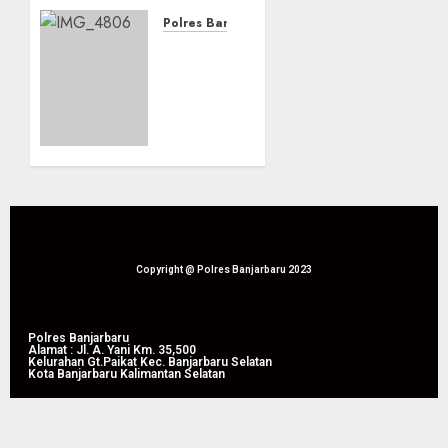
Siaga
Bencana
Polres Banjarbaru
Karhutla
Banjarbaru
dan
Tingkatkan
Kekeringan
Koordinasi
di
Penanggulangan
Lapangan
Karhutla
Dr.
dan
Murdjani,
Kekeringan
Kota
Melalui
Banjarbaru
Apel
Siaga
05/08/2026
Tahun
Copyright @ Polres Banjarbaru 2023
0
2026
05/08/2026
Polres Banjarbaru
Alamat : Jl. A. Yani Km. 35,500
0
Kelurahan Gt.Paikat Kec. Banjarbaru Selatan
Kota Banjarbaru Kalimantan Selatan