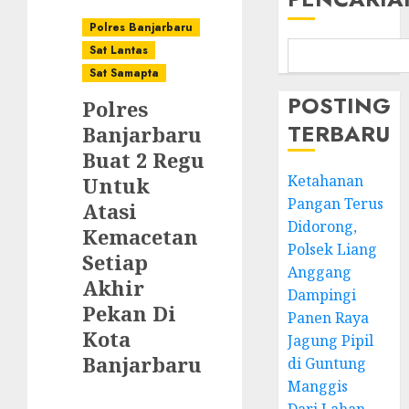
Polres Banjarbaru
Sat Lantas
Sat Samapta
POSTING
Polres
TERBARU
Banjarbaru
Buat 2 Regu
Ketahanan
Untuk
Pangan Terus
Atasi
Didorong,
Kemacetan
Polsek Liang
Setiap
Anggang
Akhir
Dampingi
Pekan Di
Panen Raya
Kota
Jagung Pipil
Banjarbaru
di Guntung
Manggis