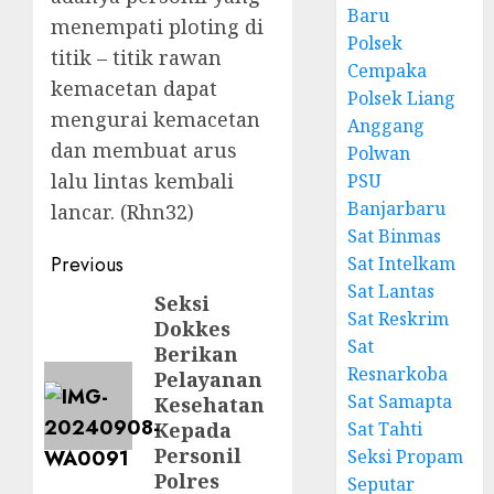
Baru
menempati ploting di
Polsek
titik – titik rawan
Cempaka
kemacetan dapat
Polsek Liang
mengurai kemacetan
Anggang
dan membuat arus
Polwan
lalu lintas kembali
PSU
Banjarbaru
lancar. (Rhn32)
Sat Binmas
Previous
Sat Intelkam
Sat Lantas
Seksi
Sat Reskrim
Dokkes
Sat
Berikan
Resnarkoba
Pelayanan
Sat Samapta
Kesehatan
Kepada
Sat Tahti
Personil
Seksi Propam
Polres
Seputar