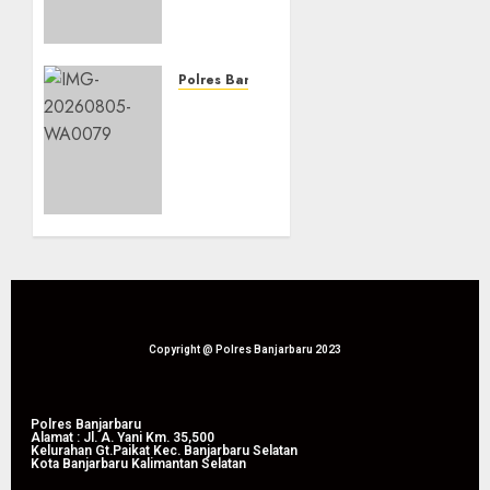
Didorong,
Polsek
Liang
Anggang
Polres Banjarbaru
Dampingi
Dari
Panen
Lahan
Raya
Bapak
Jagung
Waluyo,
Pipil di
Panen
Guntung
Raya
Manggis
Jagung
Pipil
08/08/2026
Perkuat
0
Produktivitas
Pertanian
Copyright @ Polres Banjarbaru 2023
di
Liang
Anggang
Polres Banjarbaru
Alamat : Jl. A. Yani Km. 35,500
Kelurahan Gt.Paikat Kec. Banjarbaru Selatan
Kota Banjarbaru Kalimantan Selatan
08/08/2026
0