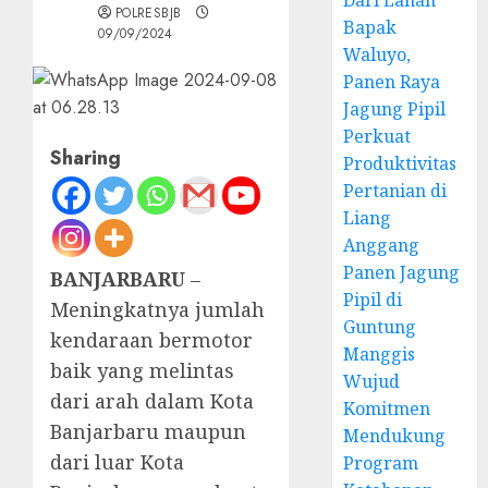
Dari Lahan
POLRESBJB
Bapak
09/09/2024
Waluyo,
Panen Raya
Jagung Pipil
Perkuat
Sharing
Produktivitas
Pertanian di
Liang
Anggang
Panen Jagung
BANJARBARU
–
Pipil di
Meningkatnya jumlah
Guntung
kendaraan bermotor
Manggis
baik yang melintas
Wujud
dari arah dalam Kota
Komitmen
Banjarbaru maupun
Mendukung
dari luar Kota
Program