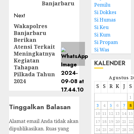
Banjarbaru
Pemilu
Si Dokkes
Next
Si Humas
Wakapolres
Si Keu
Banjarbaru
Si Kum
Berikan
Si Propam
Atensi Terkait
Si Was
Meningkatnya
Kegiatan
KALENDER
Tahapan
Pilkada Tahun
Agustus 2
2024
S
S
R
K
J
S
1
Tinggalkan Balasan
3
4
5
6
7
8
10
11
12
13
14
15
Alamat email Anda tidak akan
17
18
19
20
21
22
dipublikasikan.
Ruas yang
24
25
26
27
28
29