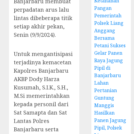
Ketahanan
Banjarbaru membuat
Pangan
perpadatan arus lalu
Pemerintah
lintas dibeberapa titik
Polsek Liang
setiap akhir pekan,
Anggang
Senin (9/9/2024).
Bersama
Petani Sukses
Gelar Panen
Untuk mengantisipasi
Raya Jagung
terjadinya kemacetan
Pipil di
Kapolres Banjarbaru
Banjarbaru
AKBP Dody Harza
Lahan
Kusumah, S.I.K., S.H.,
Pertanian
M.Si memerintahkan
Guntung
kepada personil dari
Manggis
Sat Samapta dan Sat
Hasilkan
Panen Jagung
Lantas Polres
Pipil, Polsek
Banjarbaru serta