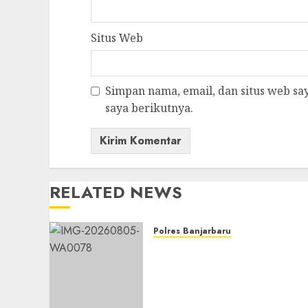
Situs Web
Simpan nama, email, dan situs web s
saya berikutnya.
RELATED NEWS
Polres Banjarbaru
Ketahanan Pangan Terus
Didorong, Polsek Liang
Anggang Dampingi Panen
Raya Jagung Pipil di