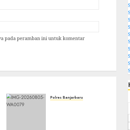
aya pada peramban ini untuk komentar
Polres Banjarbaru
Dari Lahan Bapak Waluyo,
Panen Raya Jagung Pipil
Perkuat Produktivitas
Pertanian di Liang