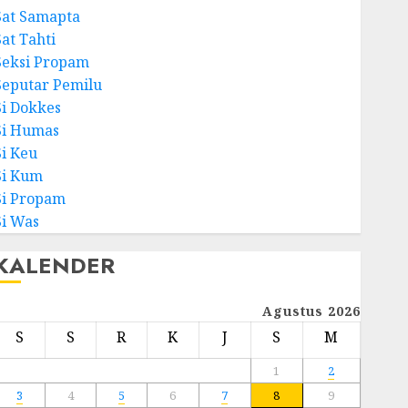
Sat Samapta
Sat Tahti
Seksi Propam
Seputar Pemilu
Si Dokkes
Si Humas
Si Keu
Si Kum
Si Propam
Si Was
KALENDER
Agustus 2026
S
S
R
K
J
S
M
1
2
3
4
5
6
7
8
9