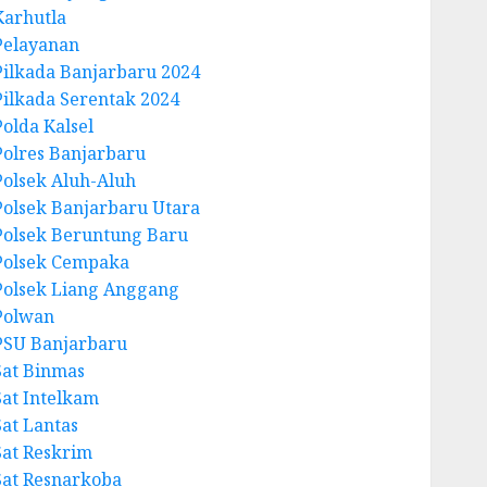
Karhutla
Pelayanan
Pilkada Banjarbaru 2024
Pilkada Serentak 2024
Polda Kalsel
Polres Banjarbaru
Polsek Aluh-Aluh
Polsek Banjarbaru Utara
Polsek Beruntung Baru
Polsek Cempaka
Polsek Liang Anggang
Polwan
PSU Banjarbaru
Sat Binmas
Sat Intelkam
Sat Lantas
Sat Reskrim
Sat Resnarkoba