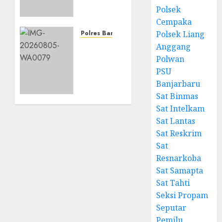
Didorong,
Polsek
Polsek
Cempaka
Liang
Anggang
Polres Banjarbaru
Polsek Liang
Dampingi
Dari
Anggang
Panen
Lahan
Polwan
Raya
Bapak
PSU
Jagung
Waluyo,
Banjarbaru
Pipil di
Panen
Sat Binmas
Guntung
Raya
Sat Intelkam
Manggis
Jagung
Sat Lantas
Pipil
08/08/2026
Perkuat
Sat Reskrim
0
Produktivitas
Sat
Pertanian
Resnarkoba
di
Sat Samapta
Liang
Sat Tahti
Anggang
Seksi Propam
Seputar
08/08/2026
0
Pemilu