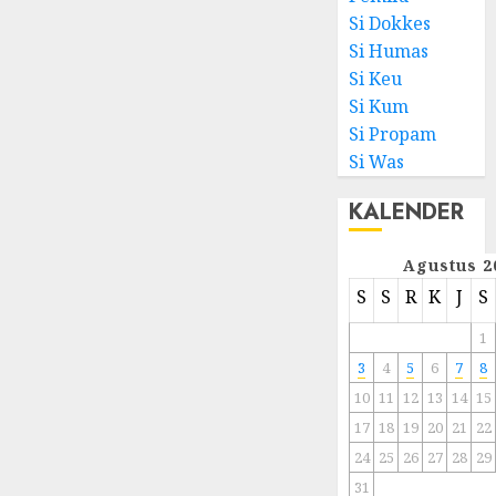
Si Dokkes
Si Humas
Si Keu
Si Kum
Si Propam
Si Was
KALENDER
Agustus 2
S
S
R
K
J
S
1
3
4
5
6
7
8
10
11
12
13
14
15
17
18
19
20
21
22
24
25
26
27
28
29
31