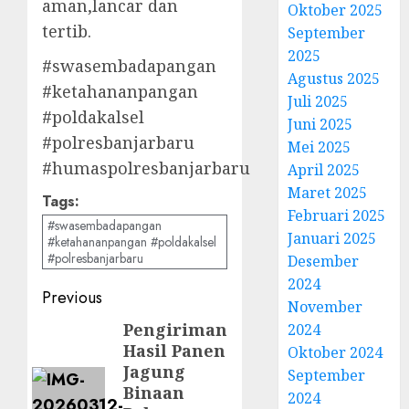
aman,lancar dan
Oktober 2025
tertib.
September
2025
#swasembadapangan
Agustus 2025
#ketahananpangan
Juli 2025
#poldakalsel
Juni 2025
#polresbanjarbaru
Mei 2025
#humaspolresbanjarbaru
April 2025
Maret 2025
Tags:
Februari 2025
#swasembadapangan
Januari 2025
#ketahananpangan #poldakalsel
#polresbanjarbaru
Desember
2024
Post
Previous
November
navigation
Pengiriman
Previous
2024
Hasil Panen
Oktober 2024
post:
Jagung
September
Binaan
2024