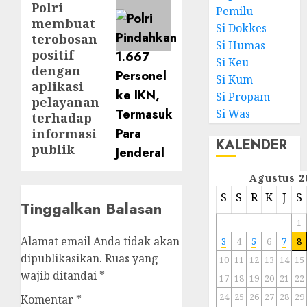
Polri
Pemilu
membuat
Si Dokkes
terobosan
Si Humas
positif
Si Keu
dengan
Si Kum
aplikasi
Si Propam
pelayanan
Si Was
terhadap
informasi
KALENDER
publik
Agustus 2
S
S
R
K
J
S
Tinggalkan Balasan
1
Alamat email Anda tidak akan
3
4
5
6
7
8
dipublikasikan.
Ruas yang
10
11
12
13
14
15
wajib ditandai
*
17
18
19
20
21
22
24
25
26
27
28
29
Komentar
*