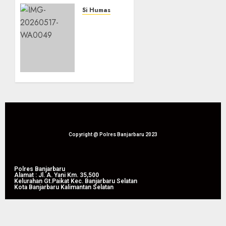
Densus
Si Humas
88:
Presiden
Terorisme
Prabowo:
Kini
Ketahanan
Tak
Pangan
Lagi
Jadi
Bergerak
Fondasi
dengan
Kedaulatan
Cara
Bangsa
Lama
17/05/2026
0
21/05/2026
Copyright @ Polres Banjarbaru 2023
0
Polres Banjarbaru
Alamat : Jl. A. Yani Km. 35,500
Kelurahan Gt.Paikat Kec. Banjarbaru Selatan
Kota Banjarbaru Kalimantan Selatan