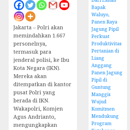
Dari Lahan
Bapak
Waluyo,
Panen Raya
Jakarta – Polri akan
Jagung Pipil
memindahkan 1.667
Perkuat
personelnya,
Produktivitas
Pertanian di
termasuk para
Liang
jenderal polisi, ke Ibu
Anggang
Kota Negara (IKN).
Panen Jagung
Mereka akan
Pipil di
ditempatkan di kantor
Guntung
pusat Polri yang
Manggis
berada di IKN.
Wujud
Wakapolri, Komjen
Komitmen
Mendukung
Agus Andrianto,
Program
mengungkapkan