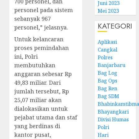
700 personel, dan
Juni 2023
personel pada sistem
Mei 2023
sebanyak 967
KATEGORI
personel,” jelasnya.
Untuk kelancaran
Aplikasi
proses pemindahan
Cangkal
ini, Polri
Polres
membutuhkan
Banjarbaru
Bag Log
anggaran sebesar Rp
Bag Ops
49,83 miliar. Dari
Bag Ren
jumlah tersebut, Rp
Bag SDM
25,07 miliar akan
Bhabinkamtibma
dialokasikan untuk
Bhayangkari
pejabat utama dan staf
Divisi Humas
yang berdinas di
Polri
kantor pusat,
Hari