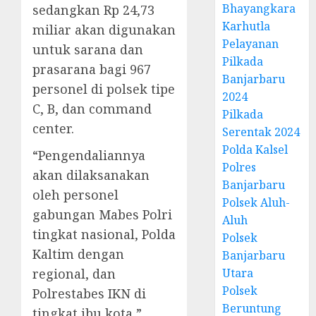
Bhayangkara
sedangkan Rp 24,73
Karhutla
miliar akan digunakan
Pelayanan
untuk sarana dan
Pilkada
prasarana bagi 967
Banjarbaru
personel di polsek tipe
2024
C, B, dan command
Pilkada
center.
Serentak 2024
Polda Kalsel
“Pengendaliannya
Polres
akan dilaksanakan
Banjarbaru
oleh personel
Polsek Aluh-
gabungan Mabes Polri
Aluh
tingkat nasional, Polda
Polsek
Kaltim dengan
Banjarbaru
regional, dan
Utara
Polsek
Polrestabes IKN di
Beruntung
tingkat ibu kota,”