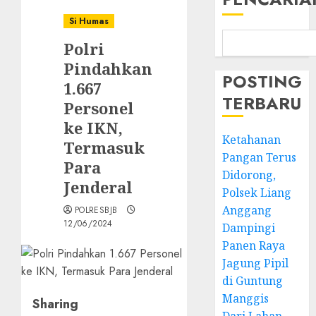
Si Humas
Polri
Pindahkan
POSTING
1.667
TERBARU
Personel
ke IKN,
Ketahanan
Termasuk
Pangan Terus
Para
Didorong,
Jenderal
Polsek Liang
Anggang
POLRESBJB
12/06/2024
Dampingi
Panen Raya
Jagung Pipil
di Guntung
Manggis
Sharing