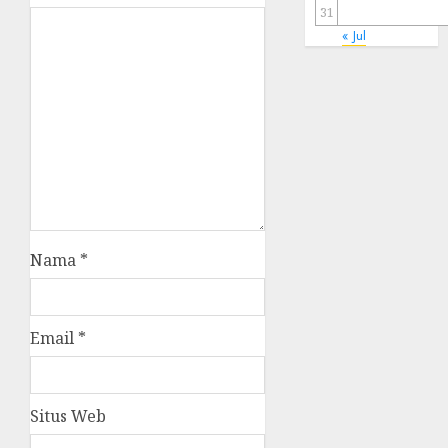
31
« Jul
Nama
*
Email
*
Situs Web