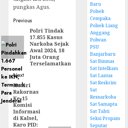
Baru
pungkas Agus.
Polsek
Cempaka
Previous
Polsek Liang
Polri Tindak
Anggang
17.855 Kasus
Polwan
Narkoba Sejak
PSU
Awal 2024, 18
Banjarbaru
Juta Orang
Sat Binmas
Terselamatkan
Sat Intelkam
Next
Sat Lantas
Sat Reskrim
Hadiri
Sat
Rakornas
Resnarkoba
Ke-15
Sat Samapta
Komisi
Informasi
Sat Tahti
di Kalsel,
Seksi Propam
Karo PID:
Seputar