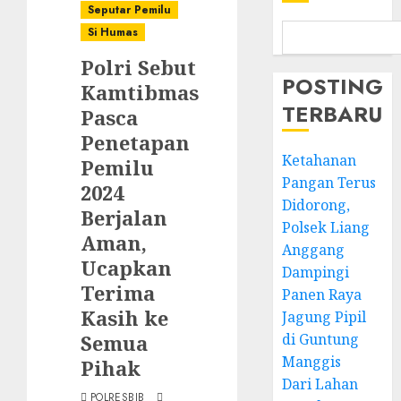
Seputar Pemilu
Si Humas
Polri Sebut
POSTING
Kamtibmas
TERBARU
Pasca
Penetapan
Ketahanan
Pemilu
Pangan Terus
2024
Didorong,
Berjalan
Polsek Liang
Aman,
Anggang
Ucapkan
Dampingi
Terima
Panen Raya
Kasih ke
Jagung Pipil
Semua
di Guntung
Manggis
Pihak
Dari Lahan
POLRESBJB