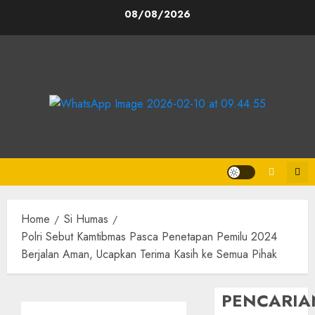
Skip
08/08/2026
to
content
Home
Si Humas
Polri Sebut Kamtibmas Pasca Penetapan Pemilu 2024
Berjalan Aman, Ucapkan Terima Kasih ke Semua Pihak
PENCARIA