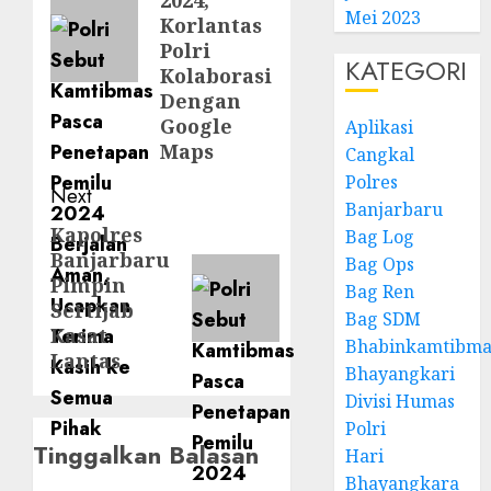
2024,
Mei 2023
Korlantas
Polri
KATEGORI
Kolaborasi
Dengan
Google
Aplikasi
Maps
Cangkal
Polres
Next
Banjarbaru
Kapolres
Next
Bag Log
Banjarbaru
Bag Ops
post:
Pimpin
Bag Ren
Sertijab
Bag SDM
Kasat
Bhabinkamtibma
Lantas
Bhayangkari
Divisi Humas
Polri
Tinggalkan Balasan
Hari
Bhayangkara