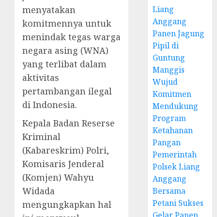
menyatakan
Liang
Anggang
komitmennya untuk
Panen Jagung
menindak tegas warga
Pipil di
negara asing (WNA)
Guntung
yang terlibat dalam
Manggis
aktivitas
Wujud
pertambangan ilegal
Komitmen
di Indonesia.
Mendukung
Program
Kepala Badan Reserse
Ketahanan
Kriminal
Pangan
(Kabareskrim) Polri,
Pemerintah
Komisaris Jenderal
Polsek Liang
(Komjen) Wahyu
Anggang
Widada
Bersama
Petani Sukses
mengungkapkan hal
Gelar Panen