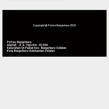
dengan
Kedaulatan
Cara
Bangsa
Lama
17/05/2026
0
21/05/2026
Copyright @ Polres Banjarbaru 2023
0
Polres Banjarbaru
Alamat : Jl. A. Yani Km. 35,500
Kelurahan Gt.Paikat Kec. Banjarbaru Selatan
Kota Banjarbaru Kalimantan Selatan