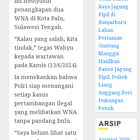
ini menyusul
Raya Jagung
penangkapan dua
Pipil di
WNA di Kota Palu,
Banjarbaru
Sulawesi Tengah.
Lahan
Pertanian
“Kalau yang salah, kita
Guntung
tindak,” tegas Wahyu
Manggis
kepada wartawan
Hasilkan
pada Kamis (13/6/2024).
Panen Jagung
Ia menekankan bahwa
Pipil, Polsek
Liang
Polri siap menangani
Anggang Beri
setiap kasus
Dukungan
pertambangan ilegal
Penuh
yang melibatkan WNA
tanpa pandang bulu.
ARSIP
“Saya belum lihat satu
Agustus 2026