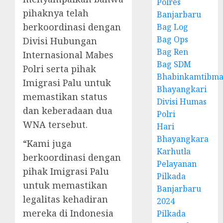
Polres
pihaknya telah
Banjarbaru
berkoordinasi dengan
Bag Log
Bag Ops
Divisi Hubungan
Bag Ren
Internasional Mabes
Bag SDM
Polri serta pihak
Bhabinkamtibma
Imigrasi Palu untuk
Bhayangkari
memastikan status
Divisi Humas
dan keberadaan dua
Polri
WNA tersebut.
Hari
Bhayangkara
“Kami juga
Karhutla
berkoordinasi dengan
Pelayanan
pihak Imigrasi Palu
Pilkada
untuk memastikan
Banjarbaru
legalitas kehadiran
2024
mereka di Indonesia
Pilkada