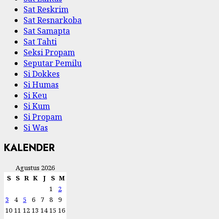
Sat Reskrim
Sat Resnarkoba
Sat Samapta
Sat Tahti
Seksi Propam
Seputar Pemilu
Si Dokkes
Si Humas
Si Keu
Si Kum
Si Propam
Si Was
KALENDER
Agustus 2026
S
S
R
K
J
S
M
1
2
3
4
5
6
7
8
9
10
11
12
13
14
15
16