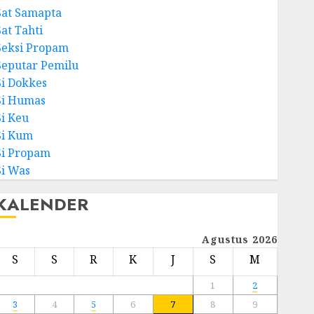
Sat Samapta
Sat Tahti
Seksi Propam
Seputar Pemilu
Si Dokkes
Si Humas
Si Keu
Si Kum
Si Propam
Si Was
KALENDER
Agustus 2026
S
S
R
K
J
S
M
1
2
3
4
5
6
7
8
9