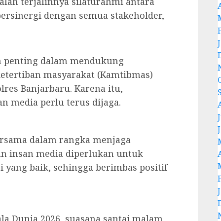
dalah terjalinnya silaturahmi antara
 bersinergi dengan semua stakeholder,
n penting dalam mendukung
ketertiban masyarakat (Kamtibmas)
res Banjarbaru. Karena itu,
an media perlu terus dijaga.
J
ersama dalam rangka menjaga
n insan media diperlukan untuk
ang baik, sehingga berimbas positif
la Dunia 2026, suasana santai malam