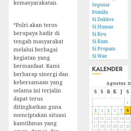
kemasyarakatan.
Seputar
Pemilu
Si Dokkes
“Polri akan terus
Si Humas
berupaya hadir di
Si Keu
tengah masyarakat
Si Kum
Si Propam
melalui berbagai
Si Was
kegiatan yang
bermanfaat. Kami
KALENDER
berharap sinergi dan
kebersamaan yang
Agustus 2
selama ini terjalin
S
S
R
K
J
S
dapat terus
1
ditingkatkan guna
3
4
5
6
7
8
menciptakan situasi
10
11
12
13
14
15
kamtibmas yang
17
18
19
20
21
22