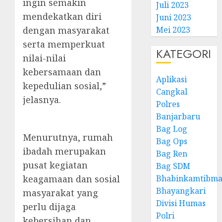
ingin semakin
Juli 2023
mendekatkan diri
Juni 2023
dengan masyarakat
Mei 2023
serta memperkuat
KATEGORI
nilai-nilai
kebersamaan dan
Aplikasi
kepedulian sosial,”
Cangkal
jelasnya.
Polres
Banjarbaru
Bag Log
Menurutnya, rumah
Bag Ops
ibadah merupakan
Bag Ren
pusat kegiatan
Bag SDM
keagamaan dan sosial
Bhabinkamtibma
Bhayangkari
masyarakat yang
Divisi Humas
perlu dijaga
Polri
kebersihan dan