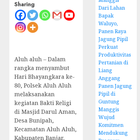
Manggis
Sharing
Dari Lahan
Bapak
Waluyo,
Panen Raya
Jagung Pipil
Perkuat
Produktivitas
Aluh aluh – Dalam
Pertanian di
rangka menyambut
Liang
Hari Bhayangkara ke-
Anggang
80, Polsek Aluh Aluh
Panen Jagung
melaksanakan
Pipil di
Guntung
kegiatan Bakti Religi
Manggis
di Masjid Darul Aman,
Wujud
Desa Bunipah,
Komitmen
Kecamatan Aluh Aluh,
Mendukung
Kabupaten Banjar,