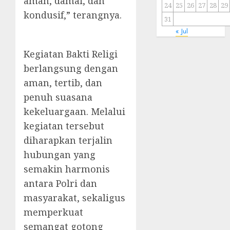
aman, damai, dan
24
25
26
27
28
29
kondusif,” terangnya.
31
« Jul
Kegiatan Bakti Religi
berlangsung dengan
aman, tertib, dan
penuh suasana
kekeluargaan. Melalui
kegiatan tersebut
diharapkan terjalin
hubungan yang
semakin harmonis
antara Polri dan
masyarakat, sekaligus
memperkuat
semangat gotong