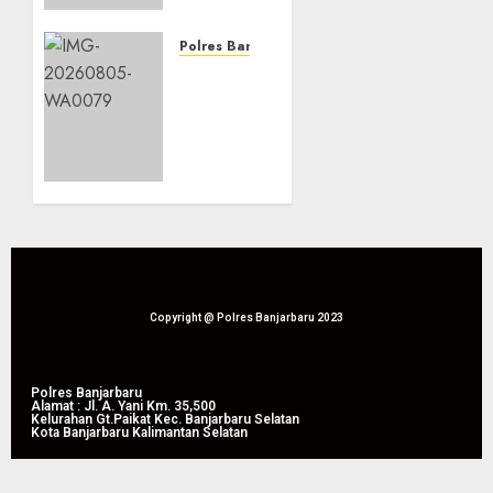
Liang
Anggang
Polres Banjarbaru
Dampingi
Dari
Panen
Lahan
Raya
Bapak
Jagung
Waluyo,
Pipil di
Panen
Guntung
Raya
Manggis
Jagung
Pipil
08/08/2026
Perkuat
0
Produktivitas
Pertanian
Copyright @ Polres Banjarbaru 2023
di
Liang
Anggang
Polres Banjarbaru
Alamat : Jl. A. Yani Km. 35,500
Kelurahan Gt.Paikat Kec. Banjarbaru Selatan
Kota Banjarbaru Kalimantan Selatan
08/08/2026
0