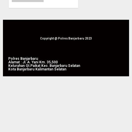
0
Jajaran
Sosialisasikan
KUR
Himbara
09/08/2026
Copyright @ Polres Banjarbaru 2023
0
Polres Banjarbaru
Alamat : Jl. A. Yani Km. 35,500
Kelurahan Gt.Paikat Kec. Banjarbaru Selatan
Kota Banjarbaru Kalimantan Selatan