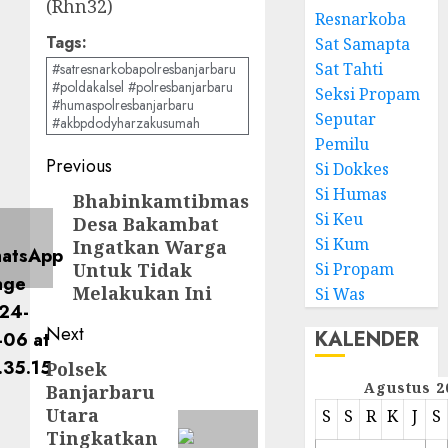
(Rhn32)
Resnarkoba
Tags:
Sat Samapta
Sat Tahti
#satresnarkobapolresbanjarbaru
#poldakalsel #polresbanjarbaru
Seksi Propam
#humaspolresbanjarbaru
Seputar
#akbpdodyharzakusumah
Pemilu
Previous
Si Dokkes
Si Humas
Bhabinkamtibmas
Si Keu
Desa Bakambat
Si Kum
Ingatkan Warga
Untuk Tidak
Si Propam
Melakukan Ini
Si Was
Next
KALENDER
Polsek
Agustus 2
Banjarbaru
Utara
S
S
R
K
J
S
Tingkatkan