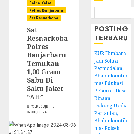
Polda Kalsel
Polres Banjarbaru
Sat Resnarkoba
POSTING
Sat
TERBARU
Resnarkoba
Polres
KUR Himbara
Banjarbaru
Jadi Solusi
Temukan
Permodalan,
1,00 Gram
Bhabinkamtib
Sabu Di
mas Edukasi
Saku Jaket
Petani di Desa
“AH”
Binaan
Dukung Usaha
POLRESBJB
07/08/2024
Pertanian,
Bhabinkamtib
mas Polsek