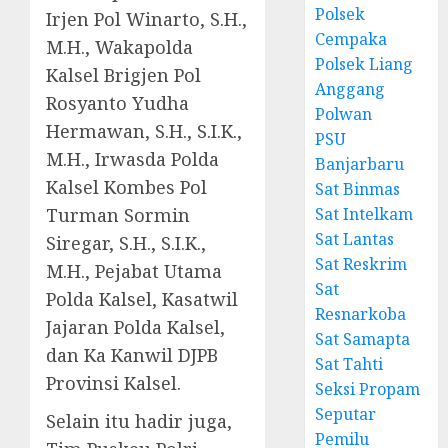
Polsek
Irjen Pol Winarto, S.H.,
Cempaka
M.H., Wakapolda
Polsek Liang
Kalsel Brigjen Pol
Anggang
Rosyanto Yudha
Polwan
Hermawan, S.H., S.I.K.,
PSU
M.H., Irwasda Polda
Banjarbaru
Kalsel Kombes Pol
Sat Binmas
Turman Sormin
Sat Intelkam
Sat Lantas
Siregar, S.H., S.I.K.,
Sat Reskrim
M.H., Pejabat Utama
Sat
Polda Kalsel, Kasatwil
Resnarkoba
Jajaran Polda Kalsel,
Sat Samapta
dan Ka Kanwil DJPB
Sat Tahti
Provinsi Kalsel.
Seksi Propam
Seputar
Selain itu hadir juga,
Pemilu