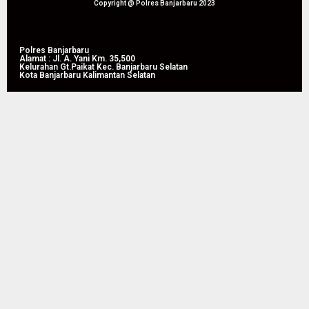
05/08/2026
Tahun
Copyright @ Polres Banjarbaru 2023
0
2026
05/08/2026
Polres Banjarbaru
Alamat : Jl. A. Yani Km. 35,500
0
Kelurahan Gt.Paikat Kec. Banjarbaru Selatan
Kota Banjarbaru Kalimantan Selatan