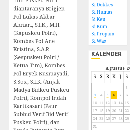
Tim Puskeu Polri
Si Dokkes
diantaranya Brigjen
Si Humas
Pol Lukas Akbar
Si Keu
Abriari, S.I.K., M.H.
Si Kum
(Kapuskeu Polri),
Si Propam
Kombes Pol Ane
Si Was
Kristina, S.A.P.
KALENDER
(Sespuskeu Polri /
Ketua Tim), Kombes
Agustus 2
Pol Eryek Kusmayadi,
S
S
R
K
J
S
S.Sos., S.I.K. (Anjak
1
Madya Bidkeu Puskeu
3
4
5
6
7
8
Polri), Kompol Indah
10
11
12
13
14
15
Kartikasari (Paur
17
18
19
20
21
22
Subbid Verif Bid Verif
24
25
26
27
28
29
Puskeu Polri), dan
31