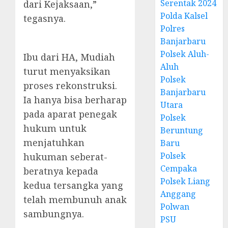
Serentak 2024
dari Kejaksaan,”
Polda Kalsel
tegasnya.
Polres
Banjarbaru
Polsek Aluh-
Ibu dari HA, Mudiah
Aluh
turut menyaksikan
Polsek
proses rekonstruksi.
Banjarbaru
Ia hanya bisa berharap
Utara
pada aparat penegak
Polsek
hukum untuk
Beruntung
menjatuhkan
Baru
Polsek
hukuman seberat-
Cempaka
beratnya kepada
Polsek Liang
kedua tersangka yang
Anggang
telah membunuh anak
Polwan
sambungnya.
PSU