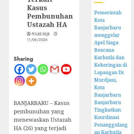
Kasus
Pemerintah
Pembunuhan
Kota
Ustazah HA
Banjarbaru
POLRESBJB
menggelar
11/06/2026
Apel Siaga
Bencana
Karhutla dan
Sharing
Kekeringan di
Lapangan Dr.
Murdjani,
Kota
Banjarbaru
Banjarbaru
BANJARBARU – Kasus
Tingkatkan
pembunuhan yang
Koordinasi
menewaskan Ustazah
Penanggulang
HA (26) yang terjadi
an Karhutla