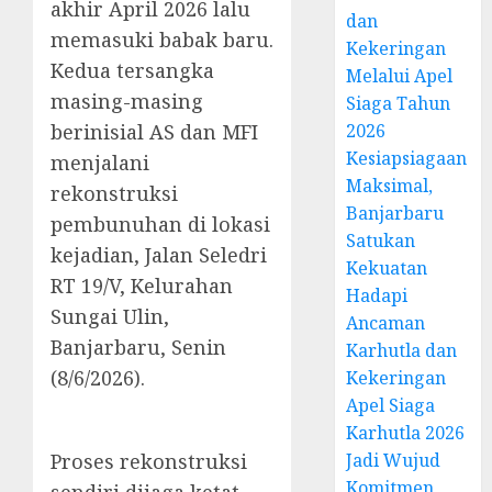
akhir April 2026 lalu
dan
memasuki babak baru.
Kekeringan
Kedua tersangka
Melalui Apel
masing-masing
Siaga Tahun
berinisial AS dan MFI
2026
Kesiapsiagaan
menjalani
Maksimal,
rekonstruksi
Banjarbaru
pembunuhan di lokasi
Satukan
kejadian, Jalan Seledri
Kekuatan
RT 19/V, Kelurahan
Hadapi
Sungai Ulin,
Ancaman
Banjarbaru, Senin
Karhutla dan
(8/6/2026).
Kekeringan
Apel Siaga
Karhutla 2026
Proses rekonstruksi
Jadi Wujud
Komitmen
sendiri dijaga ketat