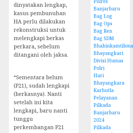
Polres
dinyatakan lengkap,
Banjarbaru
kasus pembunuhan
Bag Log
HA perlu dilakukan
Bag Ops
rekonstruksi untuk
Bag Ren
melengkapi berkas
Bag SDM
Bhabinkamtibma
perkara, sebelum
Bhayangkari
ditangani oleh jaksa.
Divisi Humas
Polri
Hari
“Sementara belum
Bhayangkara
(P21), sudah lengkapi
Karhutla
(berkasnya). Nanti
Pelayanan
setelah ini kita
Pilkada
lengkapi, baru nanti
Banjarbaru
tunggu
2024
perkembangan P21
Pilkada