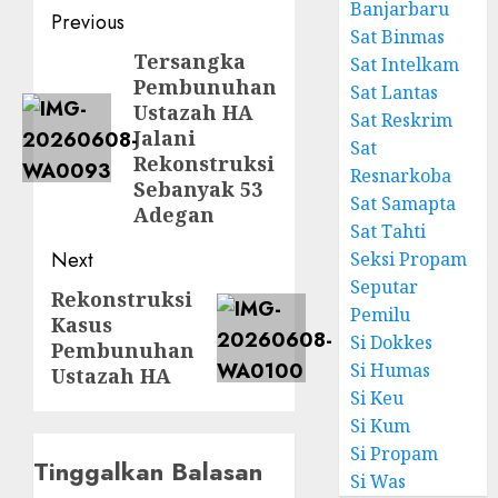
Banjarbaru
Previous
Sat Binmas
Tersangka
Sat Intelkam
Pembunuhan
Sat Lantas
Ustazah HA
Sat Reskrim
Jalani
Sat
Rekonstruksi
Resnarkoba
Sebanyak 53
Sat Samapta
Adegan
Sat Tahti
Next
Seksi Propam
Seputar
Rekonstruksi
Pemilu
Kasus
Si Dokkes
Pembunuhan
Si Humas
Ustazah HA
Si Keu
Si Kum
Si Propam
Tinggalkan Balasan
Si Was