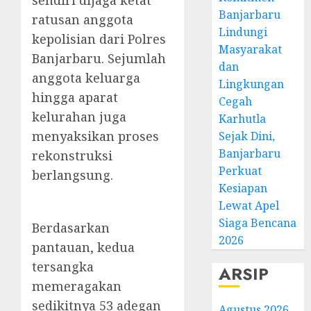
Banjarbaru
ratusan anggota
Lindungi
kepolisian dari Polres
Masyarakat
Banjarbaru. Sejumlah
dan
anggota keluarga
Lingkungan
hingga aparat
Cegah
kelurahan juga
Karhutla
menyaksikan proses
Sejak Dini,
Banjarbaru
rekonstruksi
Perkuat
berlangsung.
Kesiapan
Lewat Apel
Siaga Bencana
Berdasarkan
2026
pantauan, kedua
tersangka
ARSIP
memeragakan
sedikitnya 53 adegan
Agustus 2026